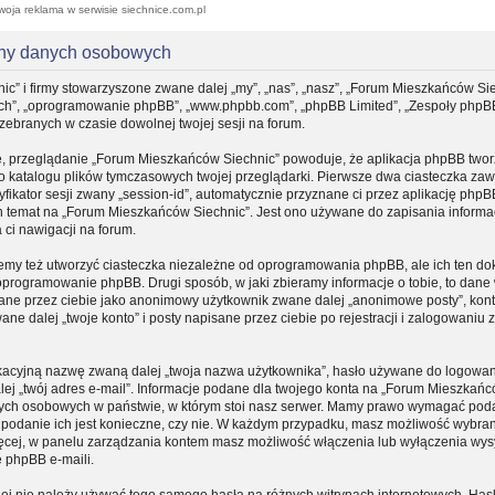
woja reklama w serwisie siechnice.com.pl
ony danych osobowych
ic” i firmy stowarzyszone zwane dalej „my”, „nas”, „nasz”, „Forum Mieszkańców Sie
, „ich”, „oprogramowanie phpBB”, „www.phpbb.com”, „phpBB Limited”, „Zespoły phpB
 zebranych w czasie dowolnej twojej sesji na forum.
e, przeglądanie „Forum Mieszkańców Siechnic” powoduje, że aplikacja phpBB tworz
do katalogu plików tymczasowych twojej przeglądarki. Pierwsze dwa ciasteczka zaw
yfikator sesji zwany „session-id”, automatycznie przyznane ci przez aplikację phpB
n temat na „Forum Mieszkańców Siechnic”. Jest ono używane do zapisania informacj
a ci nawigacji na forum.
my też utworzyć ciasteczka niezależne od oprogramowania phpBB, ale ich ten d
 oprogramowanie phpBB. Drugi sposób, w jaki zbieramy informacje o tobie, to dane
sane przez ciebie jako anonimowy użytkownik zwane dalej „anonimowe posty”, kon
e dalej „twoje konto” i posty napisane przez ciebie po rejestracji i zalogowaniu
fikacyjną nazwę zwaną dalej „twoja nazwa użytkownika”, hasło używane do logowa
dalej „twój adres e-mail”. Informacje podane dla twojego konta na „Forum Mieszkań
nych osobowych w państwie, w którym stoi nasz serwer. Mamy prawo wymagać pod
zy podanie ich jest konieczne, czy nie. W każdym przypadku, masz możliwość wybran
ięcej, w panelu zarządzania kontem masz możliwość włączenia lub wyłączenia wys
 phpBB e-maili.
iej nie należy używać tego samego hasła na różnych witrynach internetowych. Hasł