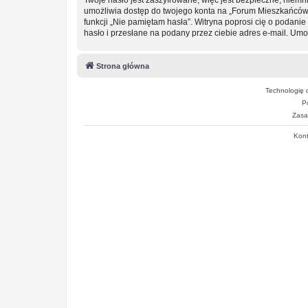
umożliwia dostęp do twojego konta na „Forum Mieszkańców
funkcji „Nie pamiętam hasła”. Witryna poprosi cię o podan
hasło i przesłane na podany przez ciebie adres e-mail. Um
Strona główna
Technologię 
P
Zasa
Kont