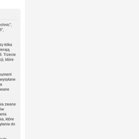
chnic”,
B”,
y kilka
ierają
B. Trzecie
i, które
okument
 wysyłane
ta
 zwane
nia zwane
ców
ania
ia, które
yłania do
o to