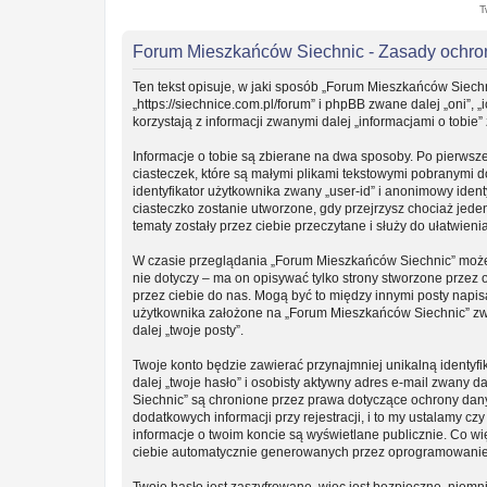
T
Forum Mieszkańców Siechnic - Zasady ochr
Ten tekst opisuje, w jaki sposób „Forum Mieszkańców Siechn
„https://siechnice.com.pl/forum” i phpBB zwane dalej „oni”
korzystają z informacji zwanymi dalej „informacjami o tobie”
Informacje o tobie są zbierane na dwa sposoby. Po pierwsz
ciasteczek, które są małymi plikami tekstowymi pobranymi 
identyfikator użytkownika zwany „user-id” i anonimowy ident
ciasteczko zostanie utworzone, gdy przejrzysz chociaż jede
tematy zostały przez ciebie przeczytane i służy do ułatwieni
W czasie przeglądania „Forum Mieszkańców Siechnic” może
nie dotyczy – ma on opisywać tylko strony stworzone przez
przez ciebie do nas. Mogą być to między innymi posty napi
użytkownika założone na „Forum Mieszkańców Siechnic” zwan
dalej „twoje posty”.
Twoje konto będzie zawierać przynajmniej unikalną identy
dalej „twoje hasło” i osobisty aktywny adres e-mail zwany 
Siechnic” są chronione przez prawa dotyczące ochrony da
dodatkowych informacji przy rejestracji, i to my ustalamy c
informacje o twoim koncie są wyświetlane publicznie. Co w
ciebie automatycznie generowanych przez oprogramowanie
Twoje hasło jest zaszyfrowane, więc jest bezpieczne, niemn