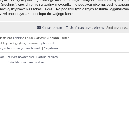
 Siechnic”, więc chroń je i w żadnym wypadku nie podawaj
nikomu
. Jeśli je zapom
ie nazwy użytkownika i adresu e-mail. Po podaniu tych danych zostanie wygenero
ożliwi ono odzyskanie dostępu do twojego konta.
Kontakt z nami
Usuń ciasteczka witryny
Strefa czasowa
dostarcza
phpBB
® Forum Software © phpBB Limited
olski pakiet językowy dostarcza
phpBB.pl
dy ochrony danych osobowych
|
Regulamin
akt
·
Polityka prywatności
·
Polityka cookies
Portal Mieszkańców Siechnic