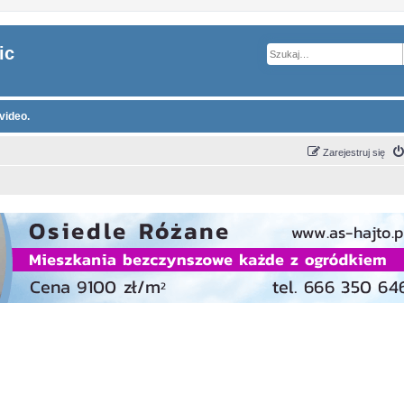
ic
video.
Zarejestruj się