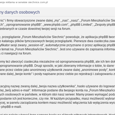
woja reklama w serwisie siechnice.com.pl
ony danych osobowych
ic” i firmy stowarzyszone zwane dalej „my”, „nas”, „nasz”, „Forum Mieszkańców Sie
, „ich”, „oprogramowanie phpBB”, „www.phpbb.com”, „phpBB Limited”, „Zespoły phpB
 zebranych w czasie dowolnej twojej sesji na forum.
e, przeglądanie „Forum Mieszkańców Siechnic” powoduje, że aplikacja phpBB tworz
do katalogu plików tymczasowych twojej przeglądarki. Pierwsze dwa ciasteczka zaw
yfikator sesji zwany „session-id”, automatycznie przyznane ci przez aplikację phpB
n temat na „Forum Mieszkańców Siechnic”. Jest ono używane do zapisania informacj
a ci nawigacji na forum.
my też utworzyć ciasteczka niezależne od oprogramowania phpBB, ale ich ten d
 oprogramowanie phpBB. Drugi sposób, w jaki zbieramy informacje o tobie, to dane
sane przez ciebie jako anonimowy użytkownik zwane dalej „anonimowe posty”, kon
e dalej „twoje konto” i posty napisane przez ciebie po rejestracji i zalogowaniu
fikacyjną nazwę zwaną dalej „twoja nazwa użytkownika”, hasło używane do logowa
dalej „twój adres e-mail”. Informacje podane dla twojego konta na „Forum Mieszkań
nych osobowych w państwie, w którym stoi nasz serwer. Mamy prawo wymagać pod
zy podanie ich jest konieczne, czy nie. W każdym przypadku, masz możliwość wybran
ięcej, w panelu zarządzania kontem masz możliwość włączenia lub wyłączenia wys
 phpBB e-maili.
iej nie należy używać tego samego hasła na różnych witrynach internetowych. Hasł