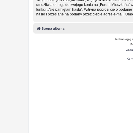
umożliwia dostęp do twojego konta na „Forum Mieszkańców
funkcji „Nie pamiętam hasła”. Witryna poprosi cię o podan
hasło i przesłane na podany przez ciebie adres e-mail. Um
Strona główna
Technologię 
P
Zasa
Kont