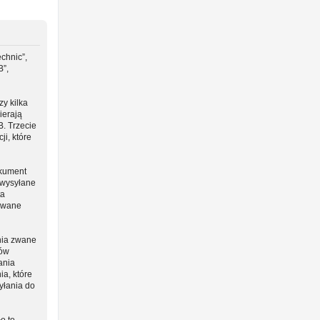
chnic”,
B”,
y kilka
ierają
B. Trzecie
i, które
okument
 wysyłane
ta
 zwane
nia zwane
ców
ania
ia, które
yłania do
o to