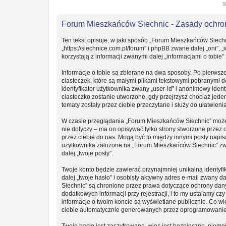
T
Forum Mieszkańców Siechnic - Zasady ochr
Ten tekst opisuje, w jaki sposób „Forum Mieszkańców Siechn
„https://siechnice.com.pl/forum” i phpBB zwane dalej „oni”
korzystają z informacji zwanymi dalej „informacjami o tobie”
Informacje o tobie są zbierane na dwa sposoby. Po pierwsz
ciasteczek, które są małymi plikami tekstowymi pobranymi 
identyfikator użytkownika zwany „user-id” i anonimowy ident
ciasteczko zostanie utworzone, gdy przejrzysz chociaż jede
tematy zostały przez ciebie przeczytane i służy do ułatwieni
W czasie przeglądania „Forum Mieszkańców Siechnic” może
nie dotyczy – ma on opisywać tylko strony stworzone przez
przez ciebie do nas. Mogą być to między innymi posty napi
użytkownika założone na „Forum Mieszkańców Siechnic” zwan
dalej „twoje posty”.
Twoje konto będzie zawierać przynajmniej unikalną identy
dalej „twoje hasło” i osobisty aktywny adres e-mail zwany 
Siechnic” są chronione przez prawa dotyczące ochrony da
dodatkowych informacji przy rejestracji, i to my ustalamy c
informacje o twoim koncie są wyświetlane publicznie. Co w
ciebie automatycznie generowanych przez oprogramowanie
Twoje hasło jest zaszyfrowane, więc jest bezpieczne, niemn