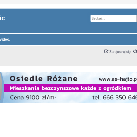
ic
video.
Zarejestruj się