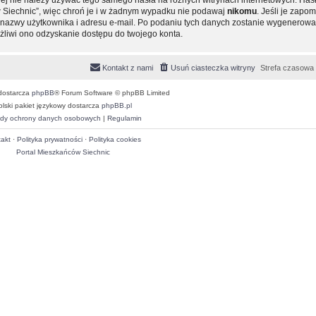
 Siechnic”, więc chroń je i w żadnym wypadku nie podawaj
nikomu
. Jeśli je zapom
ie nazwy użytkownika i adresu e-mail. Po podaniu tych danych zostanie wygenero
ożliwi ono odzyskanie dostępu do twojego konta.
Kontakt z nami
Usuń ciasteczka witryny
Strefa czasowa
dostarcza
phpBB
® Forum Software © phpBB Limited
olski pakiet językowy dostarcza
phpBB.pl
dy ochrony danych osobowych
|
Regulamin
akt
·
Polityka prywatności
·
Polityka cookies
Portal Mieszkańców Siechnic