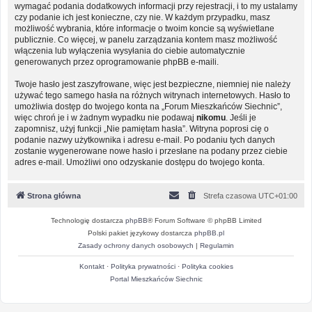
wymagać podania dodatkowych informacji przy rejestracji, i to my ustalamy
czy podanie ich jest konieczne, czy nie. W każdym przypadku, masz
możliwość wybrania, które informacje o twoim koncie są wyświetlane
publicznie. Co więcej, w panelu zarządzania kontem masz możliwość
włączenia lub wyłączenia wysyłania do ciebie automatycznie
generowanych przez oprogramowanie phpBB e-maili.
Twoje hasło jest zaszyfrowane, więc jest bezpieczne, niemniej nie należy
używać tego samego hasła na różnych witrynach internetowych. Hasło to
umożliwia dostęp do twojego konta na „Forum Mieszkańców Siechnic”,
więc chroń je i w żadnym wypadku nie podawaj
nikomu
. Jeśli je
zapomnisz, użyj funkcji „Nie pamiętam hasła”. Witryna poprosi cię o
podanie nazwy użytkownika i adresu e-mail. Po podaniu tych danych
zostanie wygenerowane nowe hasło i przesłane na podany przez ciebie
adres e-mail. Umożliwi ono odzyskanie dostępu do twojego konta.
Strona główna
Strefa czasowa
UTC+01:00
Technologię dostarcza
phpBB
® Forum Software © phpBB Limited
Polski pakiet językowy dostarcza
phpBB.pl
Zasady ochrony danych osobowych
|
Regulamin
Kontakt
·
Polityka prywatności
·
Polityka cookies
Portal Mieszkańców Siechnic