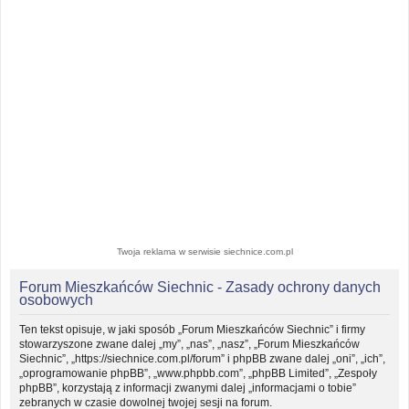
Twoja reklama w serwisie siechnice.com.pl
Forum Mieszkańców Siechnic - Zasady ochrony danych
osobowych
Ten tekst opisuje, w jaki sposób „Forum Mieszkańców Siechnic” i firmy
stowarzyszone zwane dalej „my”, „nas”, „nasz”, „Forum Mieszkańców
Siechnic”, „https://siechnice.com.pl/forum” i phpBB zwane dalej „oni”, „ich”,
„oprogramowanie phpBB”, „www.phpbb.com”, „phpBB Limited”, „Zespoły
phpBB”, korzystają z informacji zwanymi dalej „informacjami o tobie”
zebranych w czasie dowolnej twojej sesji na forum.