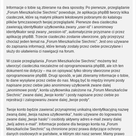
Informacje o tobie są zbierane na dwa sposoby. Po pierwsze, przeglądanie
„Forum Mieszkańców Siechnic” powoduje, że aplikacja phpBB tworzy kilka
ciasteczek, które są małymi plikami tekstowymi pobranymi do katalogu
plików tymczasowych twojej przeglądarki. Pierwsze dwa ciasteczka
zawierają identyfikator użytkownika zwany „user-id” i anonimowy
identyfikator sesji zwany „session-id”, automatycznie przyznane ci przez
aplikację phpBB. Trzecie ciasteczko zostanie utworzone, gdy przejrzysz
chociaż jeden temat na „Forum Mieszkańców Siechnic”. Jest ono używane
do zapisania informacji, które tematy zostały przez ciebie przeczytane i
służy do ułatwienia ci nawigacji na forum.
W czasie przeglądania „Forum Mieszkańców Siechnic” możemy też
utworzyć ciasteczka niezależne od oprogramowania phpBB, ale ich ten
dokument nie dotyczy – ma on opisywać tylko strony stworzone przez
oprogramowanie phpBB. Drugi sposób, w jaki zbieramy informacje o tobie,
to dane wysyłane przez ciebie do nas. Mogą być to między innymi posty
napisane przez ciebie jako anonimowy użytkownik zwane dalej
„anonimowe posty”, konta użytkownika założone na „Forum Mieszkańców
Siechnic” zwane dalej „twoje konto” i posty napisane przez ciebie po
rejestracji i zalogowaniu zwane dalej „twoje posty”.
Twoje konto będzie zawierać przynajmniej unikalną identyfikacyjną nazwę
zwaną dalej „twoja nazwa użytkownika”, hasło używane do logowania
zwane dalej „twoje hasło” i osobisty aktywny adres e-mail zwany dalej
„twój adres e-mail”. Informacje podane dla twojego konta na „Forum
Mieszkańców Siechnic” są chronione przez prawa dotyczące ochrony
danych osobowych w państwie, w którym stoi nasz serwer. Mamy prawo