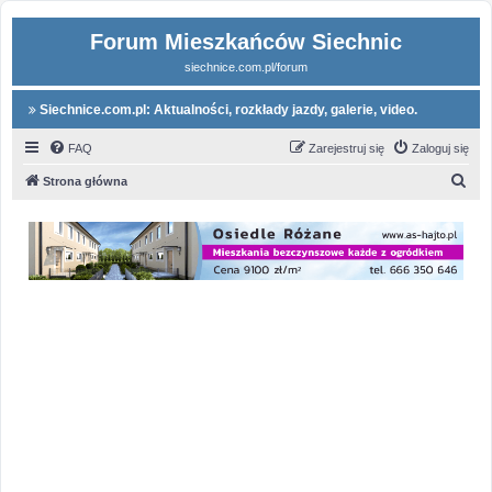
Forum Mieszkańców Siechnic
siechnice.com.pl/forum
Siechnice.com.pl: Aktualności, rozkłady jazdy, galerie, video.
FAQ
Zarejestruj się
Zaloguj się
S
Strona główna
z
u
k
a
j