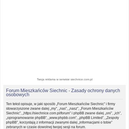
Twoja reklama w serwisie siechnice.com.pl
Forum Mieszkańców Siechnic - Zasady ochrony danych
osobowych
Ten tekst opisuje, w jaki sposób „Forum Mieszkańców Siechnic” i firmy
stowarzyszone zwane dalej „my”, „nas”, „nasz”, „Forum Mieszkańców
Siechnic”, „https://siechnice.com.pl/forum” i phpBB zwane dalej „oni”, „ich”,
„oprogramowanie phpBB”, „www.phpbb.com”, „phpBB Limited”, „Zespoły
phpBB”, korzystają z informacji zwanymi dalej „informacjami o tobie”
zebranych w czasie dowolnej twojej sesji na forum.