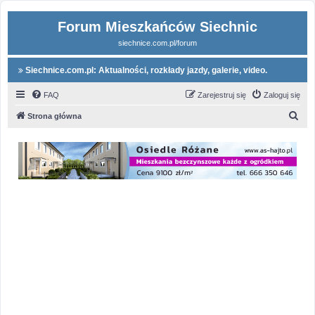
Forum Mieszkańców Siechnic
siechnice.com.pl/forum
Siechnice.com.pl: Aktualności, rozkłady jazdy, galerie, video.
FAQ
Zarejestruj się
Zaloguj się
S
Strona główna
z
u
k
a
j