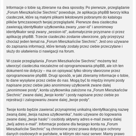
Informacje o tobie są zbierane na dwa sposoby. Po pierwsze, przeglądanie
„Forum Mieszkańców Siechnic” powoduje, że aplikacja phpBB tworzy kilka
ciasteczek, które są małymi plikami tekstowymi pobranymi do katalogu
plików tymczasowych twojej przeglądarki. Pierwsze dwa ciasteczka
zawierają identyfikator użytkownika zwany „user-id” i anonimowy
identyfikator sesji zwany „session-id”, automatycznie przyznane ci przez
aplikację phpBB. Trzecie ciasteczko zostanie utworzone, gdy przejrzysz
chociaż jeden temat na „Forum Mieszkańców Siechnic”. Jest ono używane
do zapisania informacji, które tematy zostały przez ciebie przeczytane i
służy do ułatwienia ci nawigacji na forum.
W czasie przeglądania „Forum Mieszkańców Siechnic” możemy też
utworzyć ciasteczka niezależne od oprogramowania phpBB, ale ich ten
dokument nie dotyczy – ma on opisywać tylko strony stworzone przez
oprogramowanie phpBB. Drugi sposób, w jaki zbieramy informacje o tobie,
to dane wysyłane przez ciebie do nas. Mogą być to między innymi posty
napisane przez ciebie jako anonimowy użytkownik zwane dalej
„anonimowe posty”, konta użytkownika założone na „Forum Mieszkańców
Siechnic” zwane dalej „twoje konto” i posty napisane przez ciebie po
rejestracji i zalogowaniu zwane dalej „twoje posty”.
Twoje konto będzie zawierać przynajmniej unikalną identyfikacyjną nazwę
zwaną dalej „twoja nazwa użytkownika”, hasło używane do logowania
zwane dalej „twoje hasło” i osobisty aktywny adres e-mail zwany dalej
„twój adres e-mail”. Informacje podane dla twojego konta na „Forum
Mieszkańców Siechnic” są chronione przez prawa dotyczące ochrony
danych osobowych w państwie, w którym stoi nasz serwer. Mamy prawo