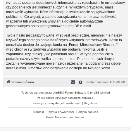
wymagać podania dodatkowych informacji przy rejestracji, i to my ustalamy
czy podanie ich jest konieczne, czy nie. W każdym przypadku, masz
możliwość wybrania, które informacje o twoim koncie są wyświetlane
publicznie. Co więcej, w panelu zarządzania kontem masz możliwość
włączenia lub wyłączenia wysyłania do ciebie automatycznie
generowanych przez oprogramowanie phpBB e-maili.
Twoje hasło jest zaszyfrowane, więc jest bezpieczne, niemniej nie należy
używać tego samego hasła na różnych witrynach internetowych. Hasło to
umożliwia dostęp do twojego konta na „Forum Mieszkańców Siechnic”,
więc chroń je i w żadnym wypadku nie podawaj
nikomu
. Jeśli je
zapomnisz, użyj funkcji „Nie pamiętam hasła”. Witryna poprosi cię o
podanie nazwy użytkownika i adresu e-mail. Po podaniu tych danych
zostanie wygenerowane nowe hasło i przesłane na podany przez ciebie
adres e-mail. Umożliwi ono odzyskanie dostępu do twojego konta.
Strona główna
Strefa czasowa
UTC+01:00
Technologię dostarcza
phpBB
® Forum Software © phpBB Limited
Polski pakiet językowy dostarcza
phpBB.pl
Zasady ochrony danych osobowych
|
Regulamin
Kontakt
·
Polityka prywatności
·
Polityka cookies
Portal Mieszkańców Siechnic