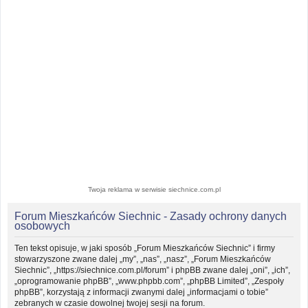
Twoja reklama w serwisie siechnice.com.pl
Forum Mieszkańców Siechnic - Zasady ochrony danych
osobowych
Ten tekst opisuje, w jaki sposób „Forum Mieszkańców Siechnic” i firmy
stowarzyszone zwane dalej „my”, „nas”, „nasz”, „Forum Mieszkańców
Siechnic”, „https://siechnice.com.pl/forum” i phpBB zwane dalej „oni”, „ich”,
„oprogramowanie phpBB”, „www.phpbb.com”, „phpBB Limited”, „Zespoły
phpBB”, korzystają z informacji zwanymi dalej „informacjami o tobie”
zebranych w czasie dowolnej twojej sesji na forum.