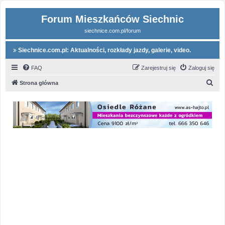
Forum Mieszkańców Siechnic
siechnice.com.pl/forum
Siechnice.com.pl: Aktualności, rozkłady jazdy, galerie, video.
FAQ
Zarejestruj się
Zaloguj się
S
Strona główna
z
u
k
a
j