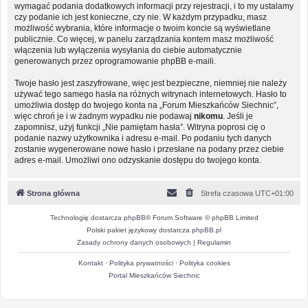
wymagać podania dodatkowych informacji przy rejestracji, i to my ustalamy
czy podanie ich jest konieczne, czy nie. W każdym przypadku, masz
możliwość wybrania, które informacje o twoim koncie są wyświetlane
publicznie. Co więcej, w panelu zarządzania kontem masz możliwość
włączenia lub wyłączenia wysyłania do ciebie automatycznie
generowanych przez oprogramowanie phpBB e-maili.
Twoje hasło jest zaszyfrowane, więc jest bezpieczne, niemniej nie należy
używać tego samego hasła na różnych witrynach internetowych. Hasło to
umożliwia dostęp do twojego konta na „Forum Mieszkańców Siechnic”,
więc chroń je i w żadnym wypadku nie podawaj
nikomu
. Jeśli je
zapomnisz, użyj funkcji „Nie pamiętam hasła”. Witryna poprosi cię o
podanie nazwy użytkownika i adresu e-mail. Po podaniu tych danych
zostanie wygenerowane nowe hasło i przesłane na podany przez ciebie
adres e-mail. Umożliwi ono odzyskanie dostępu do twojego konta.
Strona główna
Strefa czasowa
UTC+01:00
Technologię dostarcza
phpBB
® Forum Software © phpBB Limited
Polski pakiet językowy dostarcza
phpBB.pl
Zasady ochrony danych osobowych
|
Regulamin
Kontakt
·
Polityka prywatności
·
Polityka cookies
Portal Mieszkańców Siechnic