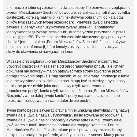
Informacje o tobie są zbierane na dwa sposoby. Po pierwsze, przeglądanie
„Forum Mieszkańców Siechnic” powoduje, że aplikacja phpBB tworzy kilka
ciasteczek, które są małymi plikami tekstowymi pobranymi do katalogu
plików tymczasowych twojej przeglądarki. Pierwsze dwa ciasteczka
zawierają identyfikator użytkownika zwany „user-id” i anonimowy
identyfikator sesji zwany „session-id”, automatycznie przyznane ci przez
aplikację phpBB. Trzecie ciasteczko zostanie utworzone, gdy przejrzysz
chociaż jeden temat na „Forum Mieszkańców Siechnic”. Jest ono używane
do zapisania informacji, które tematy zostały przez ciebie przeczytane i
służy do ułatwienia ci nawigacji na forum.
W czasie przeglądania „Forum Mieszkańców Siechnic” możemy też
utworzyć ciasteczka niezależne od oprogramowania phpBB, ale ich ten
dokument nie dotyczy – ma on opisywać tylko strony stworzone przez
oprogramowanie phpBB. Drugi sposób, w jaki zbieramy informacje o tobie,
to dane wysyłane przez ciebie do nas. Mogą być to między innymi posty
napisane przez ciebie jako anonimowy użytkownik zwane dalej
„anonimowe posty”, konta użytkownika założone na „Forum Mieszkańców
Siechnic” zwane dalej „twoje konto” i posty napisane przez ciebie po
rejestracji i zalogowaniu zwane dalej „twoje posty”.
Twoje konto będzie zawierać przynajmniej unikalną identyfikacyjną nazwę
zwaną dalej „twoja nazwa użytkownika”, hasło używane do logowania
zwane dalej „twoje hasło” i osobisty aktywny adres e-mail zwany dalej
„twój adres e-mail”. Informacje podane dla twojego konta na „Forum
Mieszkańców Siechnic” są chronione przez prawa dotyczące ochrony
danych osobowych w państwie, w którym stoi nasz serwer. Mamy prawo