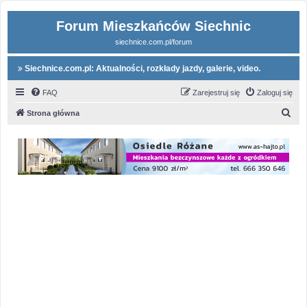
Forum Mieszkańców Siechnic
siechnice.com.pl/forum
Siechnice.com.pl: Aktualności, rozkłady jazdy, galerie, video.
FAQ
Zarejestruj się
Zaloguj się
S
Strona główna
z
u
k
a
j