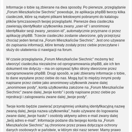
Informacje o tobie są zbierane na dwa sposoby. Po pierwsze, przeglądanie
„Forum Mieszkańców Siechnic” powoduje, że aplikacja phpBB tworzy kilka
ciasteczek, które są małymi plikami tekstowymi pobranymi do katalogu
plików tymczasowych twojej przeglądarki. Pierwsze dwa ciasteczka
zawierają identyfikator użytkownika zwany „user-id” i anonimowy
identyfikator sesji zwany „session-id”, automatycznie przyznane ci przez
aplikację phpBB. Trzecie ciasteczko zostanie utworzone, gdy przejrzysz
chociaż jeden temat na „Forum Mieszkańców Siechnic”. Jest ono używane
do zapisania informacji, które tematy zostały przez ciebie przeczytane i
służy do ułatwienia ci nawigacji na forum.
W czasie przeglądania „Forum Mieszkańców Siechnic” możemy też
utworzyć ciasteczka niezależne od oprogramowania phpBB, ale ich ten
dokument nie dotyczy – ma on opisywać tylko strony stworzone przez
oprogramowanie phpBB. Drugi sposób, w jaki zbieramy informacje o tobie,
to dane wysyłane przez ciebie do nas. Mogą być to między innymi posty
napisane przez ciebie jako anonimowy użytkownik zwane dalej
„anonimowe posty”, konta użytkownika założone na „Forum Mieszkańców
Siechnic” zwane dalej „twoje konto” i posty napisane przez ciebie po
rejestracji i zalogowaniu zwane dalej „twoje posty”.
Twoje konto będzie zawierać przynajmniej unikalną identyfikacyjną nazwę
zwaną dalej „twoja nazwa użytkownika”, hasło używane do logowania
zwane dalej „twoje hasło” i osobisty aktywny adres e-mail zwany dalej
„twój adres e-mail”. Informacje podane dla twojego konta na „Forum
Mieszkańców Siechnic” są chronione przez prawa dotyczące ochrony
danych osobowych w państwie, w którym stoi nasz serwer. Mamy prawo