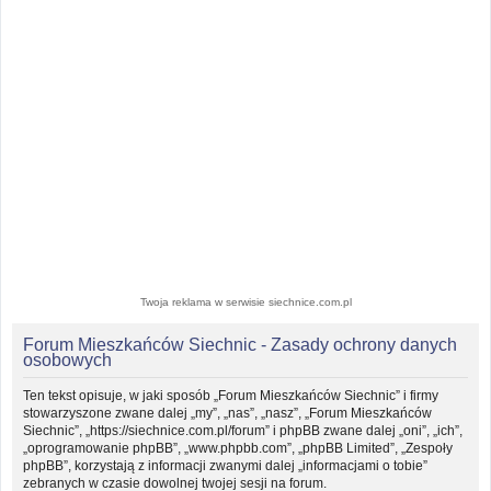
Twoja reklama w serwisie siechnice.com.pl
Forum Mieszkańców Siechnic - Zasady ochrony danych
osobowych
Ten tekst opisuje, w jaki sposób „Forum Mieszkańców Siechnic” i firmy
stowarzyszone zwane dalej „my”, „nas”, „nasz”, „Forum Mieszkańców
Siechnic”, „https://siechnice.com.pl/forum” i phpBB zwane dalej „oni”, „ich”,
„oprogramowanie phpBB”, „www.phpbb.com”, „phpBB Limited”, „Zespoły
phpBB”, korzystają z informacji zwanymi dalej „informacjami o tobie”
zebranych w czasie dowolnej twojej sesji na forum.