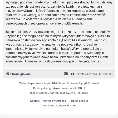
wymagać podania dodatkowych informacji przy rejestracji, i to my ustalamy
czy podanie ich jest konieczne, czy nie. W każdym przypadku, masz
możliwość wybrania, które informacje o twoim koncie są wyświetlane
publicznie. Co więcej, w panelu zarządzania kontem masz możliwość
włączenia lub wyłączenia wysyłania do ciebie automatycznie
generowanych przez oprogramowanie phpBB e-maili.
Twoje hasło jest zaszyfrowane, więc jest bezpieczne, niemniej nie należy
używać tego samego hasła na różnych witrynach internetowych. Hasło to
umożliwia dostęp do twojego konta na „Forum Mieszkańców Siechnic”,
więc chroń je i w żadnym wypadku nie podawaj
nikomu
. Jeśli je
zapomnisz, użyj funkcji „Nie pamiętam hasła”. Witryna poprosi cię o
podanie nazwy użytkownika i adresu e-mail. Po podaniu tych danych
zostanie wygenerowane nowe hasło i przesłane na podany przez ciebie
adres e-mail. Umożliwi ono odzyskanie dostępu do twojego konta.
Strona główna
Strefa czasowa
UTC+01:00
Technologię dostarcza
phpBB
® Forum Software © phpBB Limited
Polski pakiet językowy dostarcza
phpBB.pl
Zasady ochrony danych osobowych
|
Regulamin
Kontakt
·
Polityka prywatności
·
Polityka cookies
Portal Mieszkańców Siechnic