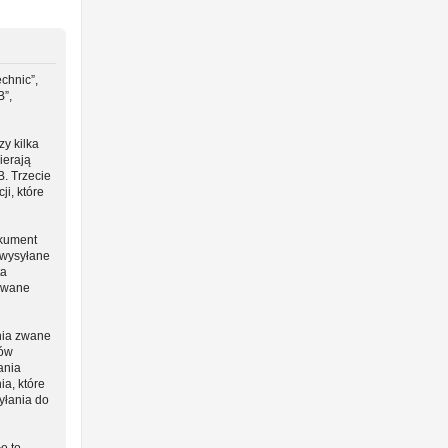
chnic”,
B”,
y kilka
ierają
B. Trzecie
i, które
okument
 wysyłane
ta
 zwane
nia zwane
ców
ania
ia, które
yłania do
o to