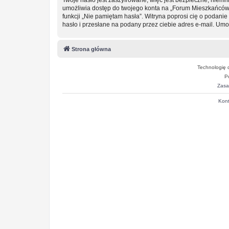
umożliwia dostęp do twojego konta na „Forum Mieszkańców
funkcji „Nie pamiętam hasła”. Witryna poprosi cię o podan
hasło i przesłane na podany przez ciebie adres e-mail. Um
Strona główna
Technologię 
P
Zasa
Kont