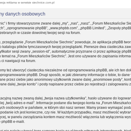
woja reklama w serwisie siechnice.com.pl
ony danych osobowych
ic” i firmy stowarzyszone zwane dalej „my”, „nas”, „nasz”, „Forum Mieszkańców Sie
, „ich”, „oprogramowanie phpBB”, „www.phpbb.com”, „phpBB Limited”, „Zespoły phpB
 zebranych w czasie dowolnej twojej sesji na forum.
e, przeglądanie „Forum Mieszkańców Siechnic” powoduje, że aplikacja phpBB tworz
do katalogu plików tymczasowych twojej przeglądarki. Pierwsze dwa ciasteczka zaw
yfikator sesji zwany „session-id”, automatycznie przyznane ci przez aplikację phpB
n temat na „Forum Mieszkańców Siechnic”. Jest ono używane do zapisania informacj
a ci nawigacji na forum.
my też utworzyć ciasteczka niezależne od oprogramowania phpBB, ale ich ten d
 oprogramowanie phpBB. Drugi sposób, w jaki zbieramy informacje o tobie, to dane
sane przez ciebie jako anonimowy użytkownik zwane dalej „anonimowe posty”, kon
e dalej „twoje konto” i posty napisane przez ciebie po rejestracji i zalogowaniu
fikacyjną nazwę zwaną dalej „twoja nazwa użytkownika”, hasło używane do logowa
dalej „twój adres e-mail”. Informacje podane dla twojego konta na „Forum Mieszkań
nych osobowych w państwie, w którym stoi nasz serwer. Mamy prawo wymagać pod
zy podanie ich jest konieczne, czy nie. W każdym przypadku, masz możliwość wybran
ięcej, w panelu zarządzania kontem masz możliwość włączenia lub wyłączenia wys
 phpBB e-maili.
iej nie należy używać tego samego hasła na różnych witrynach internetowych. Hasł