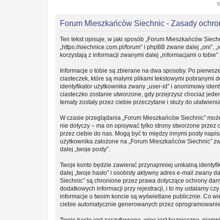
T
Forum Mieszkańców Siechnic - Zasady ochr
Ten tekst opisuje, w jaki sposób „Forum Mieszkańców Siechn
„https://siechnice.com.pl/forum” i phpBB zwane dalej „oni”
korzystają z informacji zwanymi dalej „informacjami o tobie”
Informacje o tobie są zbierane na dwa sposoby. Po pierwsz
ciasteczek, które są małymi plikami tekstowymi pobranymi 
identyfikator użytkownika zwany „user-id” i anonimowy ident
ciasteczko zostanie utworzone, gdy przejrzysz chociaż jede
tematy zostały przez ciebie przeczytane i służy do ułatwieni
W czasie przeglądania „Forum Mieszkańców Siechnic” może
nie dotyczy – ma on opisywać tylko strony stworzone przez
przez ciebie do nas. Mogą być to między innymi posty napi
użytkownika założone na „Forum Mieszkańców Siechnic” zwan
dalej „twoje posty”.
Twoje konto będzie zawierać przynajmniej unikalną identy
dalej „twoje hasło” i osobisty aktywny adres e-mail zwany 
Siechnic” są chronione przez prawa dotyczące ochrony da
dodatkowych informacji przy rejestracji, i to my ustalamy c
informacje o twoim koncie są wyświetlane publicznie. Co w
ciebie automatycznie generowanych przez oprogramowanie
Twoje hasło jest zaszyfrowane, więc jest bezpieczne, niemn