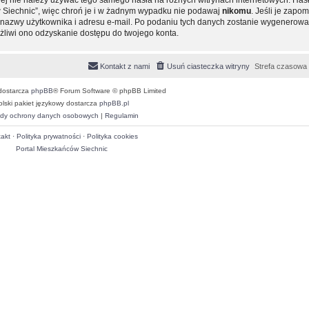
 Siechnic”, więc chroń je i w żadnym wypadku nie podawaj
nikomu
. Jeśli je zapom
ie nazwy użytkownika i adresu e-mail. Po podaniu tych danych zostanie wygenero
ożliwi ono odzyskanie dostępu do twojego konta.
Kontakt z nami
Usuń ciasteczka witryny
Strefa czasowa
dostarcza
phpBB
® Forum Software © phpBB Limited
olski pakiet językowy dostarcza
phpBB.pl
dy ochrony danych osobowych
|
Regulamin
akt
·
Polityka prywatności
·
Polityka cookies
Portal Mieszkańców Siechnic