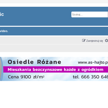
ic
video.
Zarejestruj się