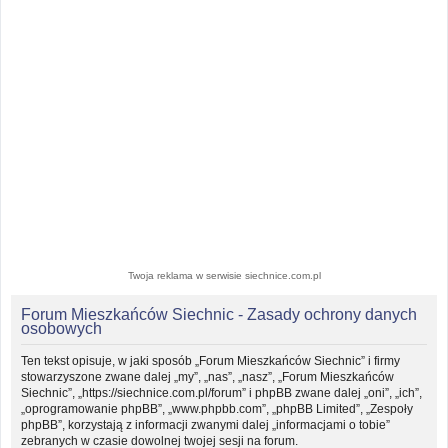
Twoja reklama w serwisie siechnice.com.pl
Forum Mieszkańców Siechnic - Zasady ochrony danych
osobowych
Ten tekst opisuje, w jaki sposób „Forum Mieszkańców Siechnic” i firmy
stowarzyszone zwane dalej „my”, „nas”, „nasz”, „Forum Mieszkańców
Siechnic”, „https://siechnice.com.pl/forum” i phpBB zwane dalej „oni”, „ich”,
„oprogramowanie phpBB”, „www.phpbb.com”, „phpBB Limited”, „Zespoły
phpBB”, korzystają z informacji zwanymi dalej „informacjami o tobie”
zebranych w czasie dowolnej twojej sesji na forum.