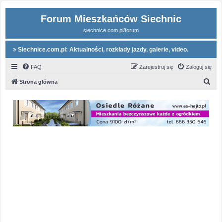
Forum Mieszkańców Siechnic
siechnice.com.pl/forum
Siechnice.com.pl: Aktualności, rozkłady jazdy, galerie, video.
FAQ
Zarejestruj się
Zaloguj się
S
Strona główna
z
u
k
a
j