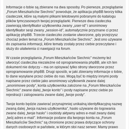
Informacje o tobie są zbierane na dwa sposoby. Po pierwsze, przeglądanie
„Forum Mieszkańców Siechnic” powoduje, że aplikacja phpBB tworzy kilka
ciasteczek, które są małymi plikami tekstowymi pobranymi do katalogu
plików tymczasowych twojej przeglądarki. Pierwsze dwa ciasteczka
zawierają identyfikator użytkownika zwany „user-id” i anonimowy
identyfikator sesji zwany „session-id”, automatycznie przyznane ci przez
aplikację phpBB. Trzecie ciasteczko zostanie utworzone, gdy przejrzysz
chociaż jeden temat na „Forum Mieszkańców Siechnic”. Jest ono używane
do zapisania informacji, które tematy zostały przez ciebie przeczytane i
służy do ułatwienia ci nawigacji na forum.
W czasie przeglądania „Forum Mieszkańców Siechnic” możemy też
utworzyć ciasteczka niezależne od oprogramowania phpBB, ale ich ten
dokument nie dotyczy – ma on opisywać tylko strony stworzone przez
oprogramowanie phpBB. Drugi sposób, w jaki zbieramy informacje o tobie,
to dane wysyłane przez ciebie do nas. Mogą być to między innymi posty
napisane przez ciebie jako anonimowy użytkownik zwane dalej
„anonimowe posty”, konta użytkownika założone na „Forum Mieszkańców
Siechnic” zwane dalej „twoje konto” i posty napisane przez ciebie po
rejestracji i zalogowaniu zwane dalej „twoje posty”.
Twoje konto będzie zawierać przynajmniej unikalną identyfikacyjną nazwę
zwaną dalej „twoja nazwa użytkownika”, hasło używane do logowania
zwane dalej „twoje hasło” i osobisty aktywny adres e-mail zwany dalej
„twój adres e-mail”. Informacje podane dla twojego konta na „Forum
Mieszkańców Siechnic” są chronione przez prawa dotyczące ochrony
danych osobowych w państwie, w którym stoi nasz serwer. Mamy prawo