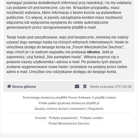
wymagać podania dodatkowych informacji przy rejestracji, i to my ustalamy
czy podanie ich jest konieczne, czy nie. W każdym przypadku, masz
możliwość wybrania, które informacje o twoim koncie są wyświetlane
publicznie. Co więcej, w panelu zarządzania kontem masz możliwość
włączenia lub wyłączenia wysyłania do ciebie automatycznie
generowanych przez oprogramowanie phpBB e-maili.
Twoje hasło jest zaszyfrowane, więc jest bezpieczne, niemniej nie należy
używać tego samego hasła na różnych witrynach internetowych. Hasło to
umożliwia dostęp do twojego konta na „Forum Mieszkańców Siechnic”,
więc chroń je i w żadnym wypadku nie podawaj
nikomu
. Jeśli je
zapomnisz, użyj funkcji „Nie pamiętam hasła”. Witryna poprosi cię o
podanie nazwy użytkownika i adresu e-mail. Po podaniu tych danych
zostanie wygenerowane nowe hasło i przesłane na podany przez ciebie
adres e-mail. Umożliwi ono odzyskanie dostępu do twojego konta.
Strona główna
Strefa czasowa
UTC+01:00
Technologię dostarcza
phpBB
® Forum Software © phpBB Limited
Polski pakiet językowy dostarcza
phpBB.pl
Zasady ochrony danych osobowych
|
Regulamin
Kontakt
·
Polityka prywatności
·
Polityka cookies
Portal Mieszkańców Siechnic