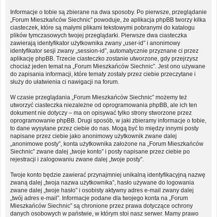
Informacje o tobie są zbierane na dwa sposoby. Po pierwsze, przeglądanie
„Forum Mieszkańców Siechnic” powoduje, że aplikacja phpBB tworzy kilka
ciasteczek, które są małymi plikami tekstowymi pobranymi do katalogu
plików tymczasowych twojej przeglądarki. Pierwsze dwa ciasteczka
zawierają identyfikator użytkownika zwany „user-id” i anonimowy
identyfikator sesji zwany „session-id”, automatycznie przyznane ci przez
aplikację phpBB. Trzecie ciasteczko zostanie utworzone, gdy przejrzysz
chociaż jeden temat na „Forum Mieszkańców Siechnic”. Jest ono używane
do zapisania informacji, które tematy zostały przez ciebie przeczytane i
służy do ułatwienia ci nawigacji na forum.
W czasie przeglądania „Forum Mieszkańców Siechnic” możemy też
utworzyć ciasteczka niezależne od oprogramowania phpBB, ale ich ten
dokument nie dotyczy – ma on opisywać tylko strony stworzone przez
oprogramowanie phpBB. Drugi sposób, w jaki zbieramy informacje o tobie,
to dane wysyłane przez ciebie do nas. Mogą być to między innymi posty
napisane przez ciebie jako anonimowy użytkownik zwane dalej
„anonimowe posty”, konta użytkownika założone na „Forum Mieszkańców
Siechnic” zwane dalej „twoje konto” i posty napisane przez ciebie po
rejestracji i zalogowaniu zwane dalej „twoje posty”.
Twoje konto będzie zawierać przynajmniej unikalną identyfikacyjną nazwę
zwaną dalej „twoja nazwa użytkownika”, hasło używane do logowania
zwane dalej „twoje hasło” i osobisty aktywny adres e-mail zwany dalej
„twój adres e-mail”. Informacje podane dla twojego konta na „Forum
Mieszkańców Siechnic” są chronione przez prawa dotyczące ochrony
danych osobowych w państwie, w którym stoi nasz serwer. Mamy prawo