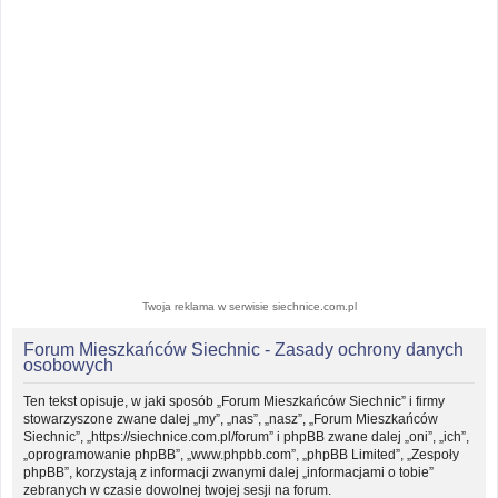
Twoja reklama w serwisie siechnice.com.pl
Forum Mieszkańców Siechnic - Zasady ochrony danych
osobowych
Ten tekst opisuje, w jaki sposób „Forum Mieszkańców Siechnic” i firmy
stowarzyszone zwane dalej „my”, „nas”, „nasz”, „Forum Mieszkańców
Siechnic”, „https://siechnice.com.pl/forum” i phpBB zwane dalej „oni”, „ich”,
„oprogramowanie phpBB”, „www.phpbb.com”, „phpBB Limited”, „Zespoły
phpBB”, korzystają z informacji zwanymi dalej „informacjami o tobie”
zebranych w czasie dowolnej twojej sesji na forum.