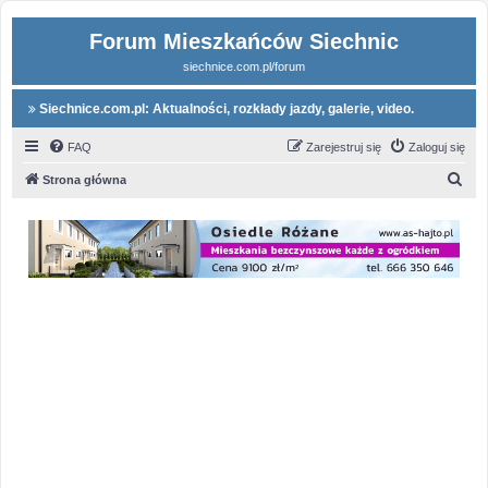
Forum Mieszkańców Siechnic
siechnice.com.pl/forum
Siechnice.com.pl: Aktualności, rozkłady jazdy, galerie, video.
FAQ
Zarejestruj się
Zaloguj się
S
Strona główna
z
u
k
a
j