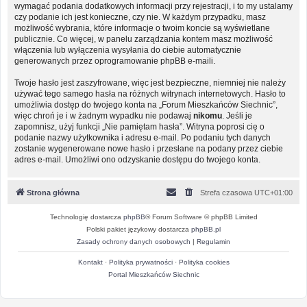
wymagać podania dodatkowych informacji przy rejestracji, i to my ustalamy
czy podanie ich jest konieczne, czy nie. W każdym przypadku, masz
możliwość wybrania, które informacje o twoim koncie są wyświetlane
publicznie. Co więcej, w panelu zarządzania kontem masz możliwość
włączenia lub wyłączenia wysyłania do ciebie automatycznie
generowanych przez oprogramowanie phpBB e-maili.
Twoje hasło jest zaszyfrowane, więc jest bezpieczne, niemniej nie należy
używać tego samego hasła na różnych witrynach internetowych. Hasło to
umożliwia dostęp do twojego konta na „Forum Mieszkańców Siechnic”,
więc chroń je i w żadnym wypadku nie podawaj
nikomu
. Jeśli je
zapomnisz, użyj funkcji „Nie pamiętam hasła”. Witryna poprosi cię o
podanie nazwy użytkownika i adresu e-mail. Po podaniu tych danych
zostanie wygenerowane nowe hasło i przesłane na podany przez ciebie
adres e-mail. Umożliwi ono odzyskanie dostępu do twojego konta.
Strona główna
Strefa czasowa
UTC+01:00
Technologię dostarcza
phpBB
® Forum Software © phpBB Limited
Polski pakiet językowy dostarcza
phpBB.pl
Zasady ochrony danych osobowych
|
Regulamin
Kontakt
·
Polityka prywatności
·
Polityka cookies
Portal Mieszkańców Siechnic