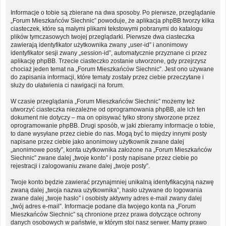
Informacje o tobie są zbierane na dwa sposoby. Po pierwsze, przeglądanie
„Forum Mieszkańców Siechnic” powoduje, że aplikacja phpBB tworzy kilka
ciasteczek, które są małymi plikami tekstowymi pobranymi do katalogu
plików tymczasowych twojej przeglądarki. Pierwsze dwa ciasteczka
zawierają identyfikator użytkownika zwany „user-id” i anonimowy
identyfikator sesji zwany „session-id”, automatycznie przyznane ci przez
aplikację phpBB. Trzecie ciasteczko zostanie utworzone, gdy przejrzysz
chociaż jeden temat na „Forum Mieszkańców Siechnic”. Jest ono używane
do zapisania informacji, które tematy zostały przez ciebie przeczytane i
służy do ułatwienia ci nawigacji na forum.
W czasie przeglądania „Forum Mieszkańców Siechnic” możemy też
utworzyć ciasteczka niezależne od oprogramowania phpBB, ale ich ten
dokument nie dotyczy – ma on opisywać tylko strony stworzone przez
oprogramowanie phpBB. Drugi sposób, w jaki zbieramy informacje o tobie,
to dane wysyłane przez ciebie do nas. Mogą być to między innymi posty
napisane przez ciebie jako anonimowy użytkownik zwane dalej
„anonimowe posty”, konta użytkownika założone na „Forum Mieszkańców
Siechnic” zwane dalej „twoje konto” i posty napisane przez ciebie po
rejestracji i zalogowaniu zwane dalej „twoje posty”.
Twoje konto będzie zawierać przynajmniej unikalną identyfikacyjną nazwę
zwaną dalej „twoja nazwa użytkownika”, hasło używane do logowania
zwane dalej „twoje hasło” i osobisty aktywny adres e-mail zwany dalej
„twój adres e-mail”. Informacje podane dla twojego konta na „Forum
Mieszkańców Siechnic” są chronione przez prawa dotyczące ochrony
danych osobowych w państwie, w którym stoi nasz serwer. Mamy prawo