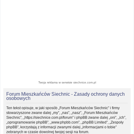
Twoja reklama w serwisie siechnice.com.pl
Forum Mieszkańców Siechnic - Zasady ochrony danych
osobowych
Ten tekst opisuje, w jaki sposób „Forum Mieszkańców Siechnic” i firmy
stowarzyszone zwane dalej „my”, „nas”, „nasz”, „Forum Mieszkańców
Siechnic”, „https://siechnice.com.pl/forum” i phpBB zwane dalej „oni”, „ich”,
„oprogramowanie phpBB”, „www.phpbb.com”, „phpBB Limited”, „Zespoły
phpBB”, korzystają z informacji zwanymi dalej „informacjami o tobie”
zebranych w czasie dowolnej twojej sesji na forum.