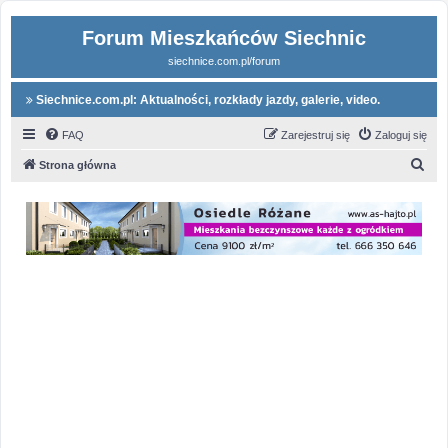
Forum Mieszkańców Siechnic
siechnice.com.pl/forum
Siechnice.com.pl: Aktualności, rozkłady jazdy, galerie, video.
FAQ
Zarejestruj się
Zaloguj się
S
Strona główna
z
u
k
a
j