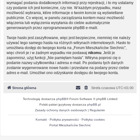
wymagać podania dodatkowych informacji przy rejestracji, i to my ustalamy
czy podanie ich jest konieczne, czy nie. W każdym przypadku, masz
możliwość wybrania, które informacje o twoim koncie są wyświetlane
publicznie. Co więcej, w panelu zarządzania kontem masz możliwość
włączenia lub wyłączenia wysyłania do ciebie automatycznie
generowanych przez oprogramowanie phpBB e-maili.
Twoje hasło jest zaszyfrowane, więc jest bezpieczne, niemniej nie należy
używać tego samego hasła na różnych witrynach internetowych. Hasło to
umożliwia dostęp do twojego konta na „Forum Mieszkańców Siechnic”,
więc chroń je i w żadnym wypadku nie podawaj
nikomu
. Jeśli je
zapomnisz, użyj funkcji „Nie pamiętam hasła”. Witryna poprosi cię o
podanie nazwy użytkownika i adresu e-mail. Po podaniu tych danych
zostanie wygenerowane nowe hasło i przesłane na podany przez ciebie
adres e-mail. Umożliwi ono odzyskanie dostępu do twojego konta.
Strona główna
Strefa czasowa
UTC+01:00
Technologię dostarcza
phpBB
® Forum Software © phpBB Limited
Polski pakiet językowy dostarcza
phpBB.pl
Zasady ochrony danych osobowych
|
Regulamin
Kontakt
·
Polityka prywatności
·
Polityka cookies
Portal Mieszkańców Siechnic