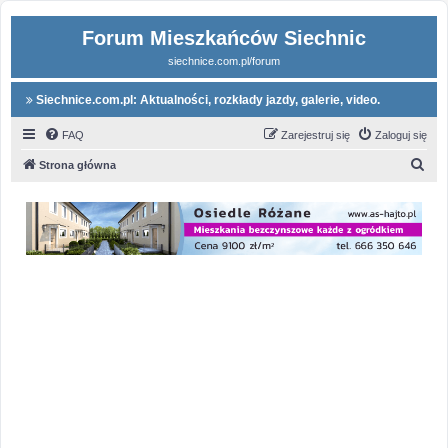
Forum Mieszkańców Siechnic
siechnice.com.pl/forum
Siechnice.com.pl: Aktualności, rozkłady jazdy, galerie, video.
FAQ
Zarejestruj się
Zaloguj się
S
Strona główna
z
u
k
a
j