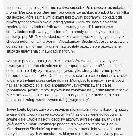
Informacje o tobie są zbierane na dwa sposoby. Po pierwsze, przeglądanie
„Forum Mieszkańców Siechnic” powoduje, że aplikacja phpBB tworzy kilka
ciasteczek, które są małymi plikami tekstowymi pobranymi do katalogu
plików tymczasowych twojej przeglądarki. Pierwsze dwa ciasteczka
zawierają identyfikator użytkownika zwany „user-id” i anonimowy
identyfikator sesji zwany „session-id”, automatycznie przyznane ci przez
aplikację phpBB. Trzecie ciasteczko zostanie utworzone, gdy przejrzysz
chociaż jeden temat na „Forum Mieszkańców Siechnic”. Jest ono używane
do zapisania informacji, które tematy zostały przez ciebie przeczytane i
służy do ułatwienia ci nawigacji na forum.
W czasie przeglądania „Forum Mieszkańców Siechnic” możemy też
utworzyć ciasteczka niezależne od oprogramowania phpBB, ale ich ten
dokument nie dotyczy – ma on opisywać tylko strony stworzone przez
oprogramowanie phpBB. Drugi sposób, w jaki zbieramy informacje o tobie,
to dane wysyłane przez ciebie do nas. Mogą być to między innymi posty
napisane przez ciebie jako anonimowy użytkownik zwane dalej
„anonimowe posty”, konta użytkownika założone na „Forum Mieszkańców
Siechnic” zwane dalej „twoje konto” i posty napisane przez ciebie po
rejestracji i zalogowaniu zwane dalej „twoje posty”.
Twoje konto będzie zawierać przynajmniej unikalną identyfikacyjną nazwę
zwaną dalej „twoja nazwa użytkownika”, hasło używane do logowania
zwane dalej „twoje hasło” i osobisty aktywny adres e-mail zwany dalej
„twój adres e-mail”. Informacje podane dla twojego konta na „Forum
Mieszkańców Siechnic” są chronione przez prawa dotyczące ochrony
danych osobowych w państwie, w którym stoi nasz serwer. Mamy prawo