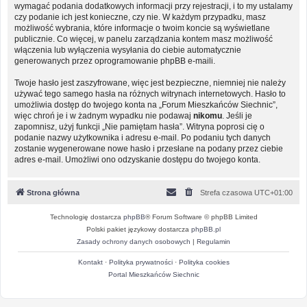
wymagać podania dodatkowych informacji przy rejestracji, i to my ustalamy
czy podanie ich jest konieczne, czy nie. W każdym przypadku, masz
możliwość wybrania, które informacje o twoim koncie są wyświetlane
publicznie. Co więcej, w panelu zarządzania kontem masz możliwość
włączenia lub wyłączenia wysyłania do ciebie automatycznie
generowanych przez oprogramowanie phpBB e-maili.
Twoje hasło jest zaszyfrowane, więc jest bezpieczne, niemniej nie należy
używać tego samego hasła na różnych witrynach internetowych. Hasło to
umożliwia dostęp do twojego konta na „Forum Mieszkańców Siechnic”,
więc chroń je i w żadnym wypadku nie podawaj
nikomu
. Jeśli je
zapomnisz, użyj funkcji „Nie pamiętam hasła”. Witryna poprosi cię o
podanie nazwy użytkownika i adresu e-mail. Po podaniu tych danych
zostanie wygenerowane nowe hasło i przesłane na podany przez ciebie
adres e-mail. Umożliwi ono odzyskanie dostępu do twojego konta.
Strona główna
Strefa czasowa
UTC+01:00
Technologię dostarcza
phpBB
® Forum Software © phpBB Limited
Polski pakiet językowy dostarcza
phpBB.pl
Zasady ochrony danych osobowych
|
Regulamin
Kontakt
·
Polityka prywatności
·
Polityka cookies
Portal Mieszkańców Siechnic