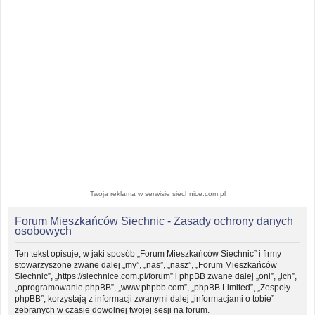
Twoja reklama w serwisie siechnice.com.pl
Forum Mieszkańców Siechnic - Zasady ochrony danych
osobowych
Ten tekst opisuje, w jaki sposób „Forum Mieszkańców Siechnic” i firmy
stowarzyszone zwane dalej „my”, „nas”, „nasz”, „Forum Mieszkańców
Siechnic”, „https://siechnice.com.pl/forum” i phpBB zwane dalej „oni”, „ich”,
„oprogramowanie phpBB”, „www.phpbb.com”, „phpBB Limited”, „Zespoły
phpBB”, korzystają z informacji zwanymi dalej „informacjami o tobie”
zebranych w czasie dowolnej twojej sesji na forum.