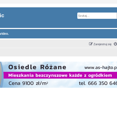
ic
video.
Zarejestruj się