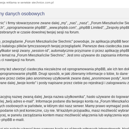
woja reklama w serwisie siechnice.com.pl
ony danych osobowych
ic” i firmy stowarzyszone zwane dalej „my”, „nas”, „nasz”, „Forum Mieszkańców Sie
, „ich”, „oprogramowanie phpBB”, „www.phpbb.com”, „phpBB Limited”, „Zespoły phpB
 zebranych w czasie dowolnej twojej sesji na forum.
e, przeglądanie „Forum Mieszkańców Siechnic” powoduje, że aplikacja phpBB tworz
do katalogu plików tymczasowych twojej przeglądarki. Pierwsze dwa ciasteczka zaw
yfikator sesji zwany „session-id”, automatycznie przyznane ci przez aplikację phpB
n temat na „Forum Mieszkańców Siechnic”. Jest ono używane do zapisania informacj
a ci nawigacji na forum.
my też utworzyć ciasteczka niezależne od oprogramowania phpBB, ale ich ten d
 oprogramowanie phpBB. Drugi sposób, w jaki zbieramy informacje o tobie, to dane
sane przez ciebie jako anonimowy użytkownik zwane dalej „anonimowe posty”, kon
e dalej „twoje konto” i posty napisane przez ciebie po rejestracji i zalogowaniu
fikacyjną nazwę zwaną dalej „twoja nazwa użytkownika”, hasło używane do logowa
dalej „twój adres e-mail”. Informacje podane dla twojego konta na „Forum Mieszkań
nych osobowych w państwie, w którym stoi nasz serwer. Mamy prawo wymagać pod
zy podanie ich jest konieczne, czy nie. W każdym przypadku, masz możliwość wybran
ięcej, w panelu zarządzania kontem masz możliwość włączenia lub wyłączenia wys
 phpBB e-maili.
iej nie należy używać tego samego hasła na różnych witrynach internetowych. Hasł