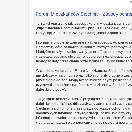
T
Forum Mieszkańców Siechnic - Zasady ochr
Ten tekst opisuje, w jaki sposób „Forum Mieszkańców Siechn
„https://siechnice.com.pl/forum” i phpBB zwane dalej „oni”
korzystają z informacji zwanymi dalej „informacjami o tobie”
Informacje o tobie są zbierane na dwa sposoby. Po pierwsz
ciasteczek, które są małymi plikami tekstowymi pobranymi 
identyfikator użytkownika zwany „user-id” i anonimowy ident
ciasteczko zostanie utworzone, gdy przejrzysz chociaż jede
tematy zostały przez ciebie przeczytane i służy do ułatwieni
W czasie przeglądania „Forum Mieszkańców Siechnic” może
nie dotyczy – ma on opisywać tylko strony stworzone przez
przez ciebie do nas. Mogą być to między innymi posty napi
użytkownika założone na „Forum Mieszkańców Siechnic” zwan
dalej „twoje posty”.
Twoje konto będzie zawierać przynajmniej unikalną identy
dalej „twoje hasło” i osobisty aktywny adres e-mail zwany 
Siechnic” są chronione przez prawa dotyczące ochrony da
dodatkowych informacji przy rejestracji, i to my ustalamy c
informacje o twoim koncie są wyświetlane publicznie. Co w
ciebie automatycznie generowanych przez oprogramowanie
Twoje hasło jest zaszyfrowane, więc jest bezpieczne, niemn