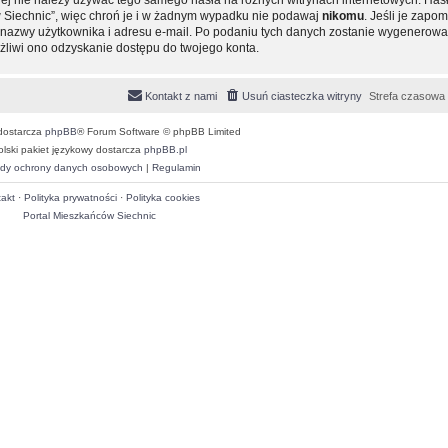
 Siechnic”, więc chroń je i w żadnym wypadku nie podawaj
nikomu
. Jeśli je zapom
ie nazwy użytkownika i adresu e-mail. Po podaniu tych danych zostanie wygenero
ożliwi ono odzyskanie dostępu do twojego konta.
Kontakt z nami
Usuń ciasteczka witryny
Strefa czasowa
dostarcza
phpBB
® Forum Software © phpBB Limited
olski pakiet językowy dostarcza
phpBB.pl
dy ochrony danych osobowych
|
Regulamin
akt
·
Polityka prywatności
·
Polityka cookies
Portal Mieszkańców Siechnic