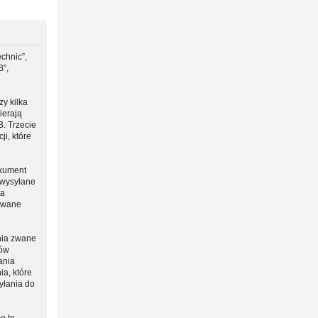
chnic”,
B”,
y kilka
ierają
B. Trzecie
i, które
okument
 wysyłane
ta
 zwane
nia zwane
ców
ania
ia, które
yłania do
o to