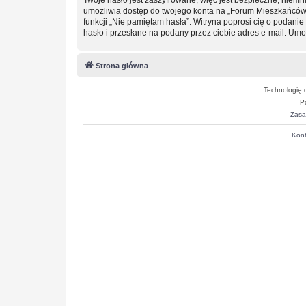
umożliwia dostęp do twojego konta na „Forum Mieszkańców
funkcji „Nie pamiętam hasła”. Witryna poprosi cię o podan
hasło i przesłane na podany przez ciebie adres e-mail. Um
Strona główna
Technologię 
P
Zasa
Kont