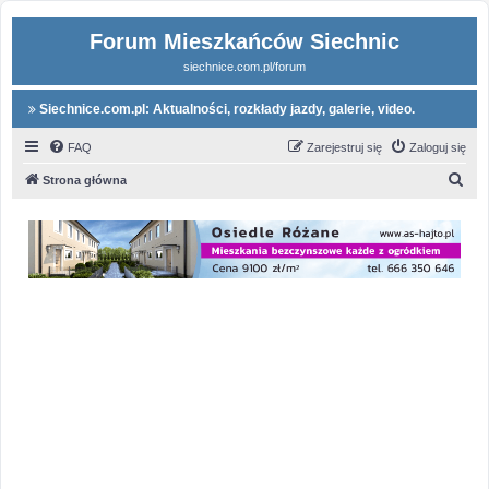
Forum Mieszkańców Siechnic
siechnice.com.pl/forum
Siechnice.com.pl: Aktualności, rozkłady jazdy, galerie, video.
FAQ
Zarejestruj się
Zaloguj się
S
Strona główna
z
u
k
a
j