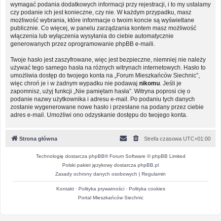
wymagać podania dodatkowych informacji przy rejestracji, i to my ustalamy
czy podanie ich jest konieczne, czy nie. W każdym przypadku, masz
możliwość wybrania, które informacje o twoim koncie są wyświetlane
publicznie. Co więcej, w panelu zarządzania kontem masz możliwość
włączenia lub wyłączenia wysyłania do ciebie automatycznie
generowanych przez oprogramowanie phpBB e-maili.
Twoje hasło jest zaszyfrowane, więc jest bezpieczne, niemniej nie należy
używać tego samego hasła na różnych witrynach internetowych. Hasło to
umożliwia dostęp do twojego konta na „Forum Mieszkańców Siechnic”,
więc chroń je i w żadnym wypadku nie podawaj
nikomu
. Jeśli je
zapomnisz, użyj funkcji „Nie pamiętam hasła”. Witryna poprosi cię o
podanie nazwy użytkownika i adresu e-mail. Po podaniu tych danych
zostanie wygenerowane nowe hasło i przesłane na podany przez ciebie
adres e-mail. Umożliwi ono odzyskanie dostępu do twojego konta.
Strona główna
Strefa czasowa
UTC+01:00
Technologię dostarcza
phpBB
® Forum Software © phpBB Limited
Polski pakiet językowy dostarcza
phpBB.pl
Zasady ochrony danych osobowych
|
Regulamin
Kontakt
·
Polityka prywatności
·
Polityka cookies
Portal Mieszkańców Siechnic