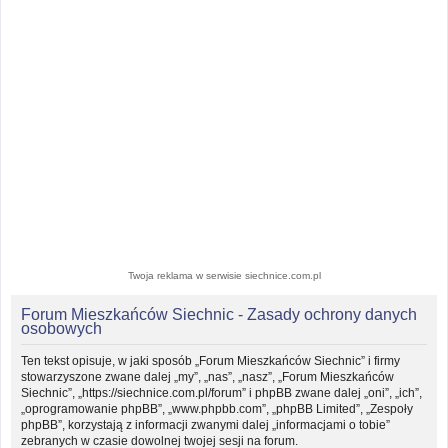
Twoja reklama w serwisie siechnice.com.pl
Forum Mieszkańców Siechnic - Zasady ochrony danych
osobowych
Ten tekst opisuje, w jaki sposób „Forum Mieszkańców Siechnic” i firmy
stowarzyszone zwane dalej „my”, „nas”, „nasz”, „Forum Mieszkańców
Siechnic”, „https://siechnice.com.pl/forum” i phpBB zwane dalej „oni”, „ich”,
„oprogramowanie phpBB”, „www.phpbb.com”, „phpBB Limited”, „Zespoły
phpBB”, korzystają z informacji zwanymi dalej „informacjami o tobie”
zebranych w czasie dowolnej twojej sesji na forum.