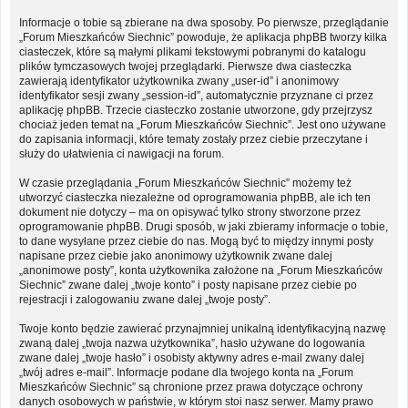
Informacje o tobie są zbierane na dwa sposoby. Po pierwsze, przeglądanie
„Forum Mieszkańców Siechnic” powoduje, że aplikacja phpBB tworzy kilka
ciasteczek, które są małymi plikami tekstowymi pobranymi do katalogu
plików tymczasowych twojej przeglądarki. Pierwsze dwa ciasteczka
zawierają identyfikator użytkownika zwany „user-id” i anonimowy
identyfikator sesji zwany „session-id”, automatycznie przyznane ci przez
aplikację phpBB. Trzecie ciasteczko zostanie utworzone, gdy przejrzysz
chociaż jeden temat na „Forum Mieszkańców Siechnic”. Jest ono używane
do zapisania informacji, które tematy zostały przez ciebie przeczytane i
służy do ułatwienia ci nawigacji na forum.
W czasie przeglądania „Forum Mieszkańców Siechnic” możemy też
utworzyć ciasteczka niezależne od oprogramowania phpBB, ale ich ten
dokument nie dotyczy – ma on opisywać tylko strony stworzone przez
oprogramowanie phpBB. Drugi sposób, w jaki zbieramy informacje o tobie,
to dane wysyłane przez ciebie do nas. Mogą być to między innymi posty
napisane przez ciebie jako anonimowy użytkownik zwane dalej
„anonimowe posty”, konta użytkownika założone na „Forum Mieszkańców
Siechnic” zwane dalej „twoje konto” i posty napisane przez ciebie po
rejestracji i zalogowaniu zwane dalej „twoje posty”.
Twoje konto będzie zawierać przynajmniej unikalną identyfikacyjną nazwę
zwaną dalej „twoja nazwa użytkownika”, hasło używane do logowania
zwane dalej „twoje hasło” i osobisty aktywny adres e-mail zwany dalej
„twój adres e-mail”. Informacje podane dla twojego konta na „Forum
Mieszkańców Siechnic” są chronione przez prawa dotyczące ochrony
danych osobowych w państwie, w którym stoi nasz serwer. Mamy prawo