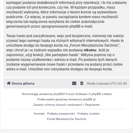
wymagać podania dodatkowych informacji przy rejestracji, i to my ustalamy
czy podanie ich jest konieczne, czy nie. W każdym przypadku, masz
możliwość wybrania, które informacje o twoim koncie są wyświetlane
publicznie. Co więcej, w panelu zarządzania kontem masz możliwość
włączenia lub wyłączenia wysyłania do ciebie automatycznie
generowanych przez oprogramowanie phpBB e-maili.
Twoje hasło jest zaszyfrowane, więc jest bezpieczne, niemniej nie należy
używać tego samego hasła na różnych witrynach internetowych. Hasło to
umożliwia dostęp do twojego konta na „Forum Mieszkańców Siechnic”,
więc chroń je i w żadnym wypadku nie podawaj
nikomu
. Jeśli je
zapomnisz, użyj funkcji „Nie pamiętam hasła”. Witryna poprosi cię o
podanie nazwy użytkownika i adresu e-mail. Po podaniu tych danych
zostanie wygenerowane nowe hasło i przesłane na podany przez ciebie
adres e-mail. Umożliwi ono odzyskanie dostępu do twojego konta.
Strona główna
Strefa czasowa
UTC+01:00
Technologię dostarcza
phpBB
® Forum Software © phpBB Limited
Polski pakiet językowy dostarcza
phpBB.pl
Zasady ochrony danych osobowych
|
Regulamin
Kontakt
·
Polityka prywatności
·
Polityka cookies
Portal Mieszkańców Siechnic