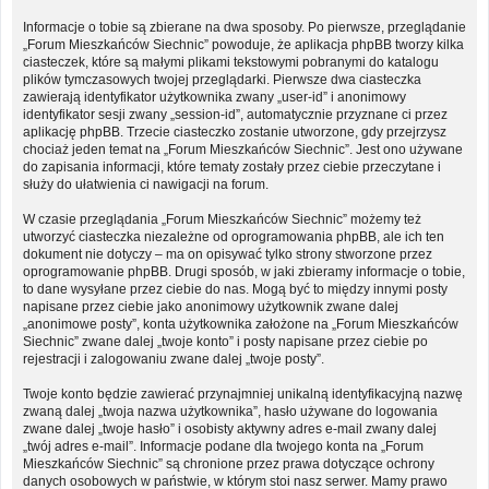
Informacje o tobie są zbierane na dwa sposoby. Po pierwsze, przeglądanie
„Forum Mieszkańców Siechnic” powoduje, że aplikacja phpBB tworzy kilka
ciasteczek, które są małymi plikami tekstowymi pobranymi do katalogu
plików tymczasowych twojej przeglądarki. Pierwsze dwa ciasteczka
zawierają identyfikator użytkownika zwany „user-id” i anonimowy
identyfikator sesji zwany „session-id”, automatycznie przyznane ci przez
aplikację phpBB. Trzecie ciasteczko zostanie utworzone, gdy przejrzysz
chociaż jeden temat na „Forum Mieszkańców Siechnic”. Jest ono używane
do zapisania informacji, które tematy zostały przez ciebie przeczytane i
służy do ułatwienia ci nawigacji na forum.
W czasie przeglądania „Forum Mieszkańców Siechnic” możemy też
utworzyć ciasteczka niezależne od oprogramowania phpBB, ale ich ten
dokument nie dotyczy – ma on opisywać tylko strony stworzone przez
oprogramowanie phpBB. Drugi sposób, w jaki zbieramy informacje o tobie,
to dane wysyłane przez ciebie do nas. Mogą być to między innymi posty
napisane przez ciebie jako anonimowy użytkownik zwane dalej
„anonimowe posty”, konta użytkownika założone na „Forum Mieszkańców
Siechnic” zwane dalej „twoje konto” i posty napisane przez ciebie po
rejestracji i zalogowaniu zwane dalej „twoje posty”.
Twoje konto będzie zawierać przynajmniej unikalną identyfikacyjną nazwę
zwaną dalej „twoja nazwa użytkownika”, hasło używane do logowania
zwane dalej „twoje hasło” i osobisty aktywny adres e-mail zwany dalej
„twój adres e-mail”. Informacje podane dla twojego konta na „Forum
Mieszkańców Siechnic” są chronione przez prawa dotyczące ochrony
danych osobowych w państwie, w którym stoi nasz serwer. Mamy prawo