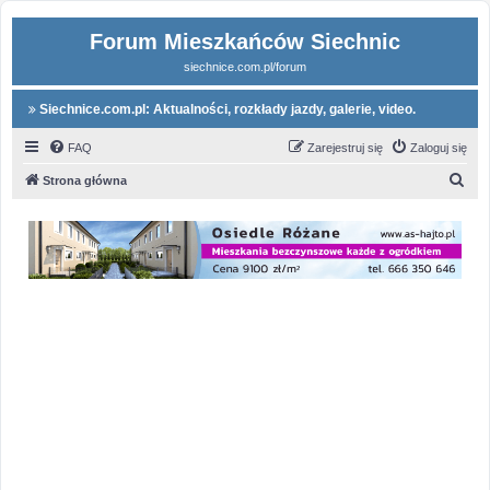
Forum Mieszkańców Siechnic
siechnice.com.pl/forum
Siechnice.com.pl: Aktualności, rozkłady jazdy, galerie, video.
FAQ
Zarejestruj się
Zaloguj się
S
Strona główna
z
u
k
a
j