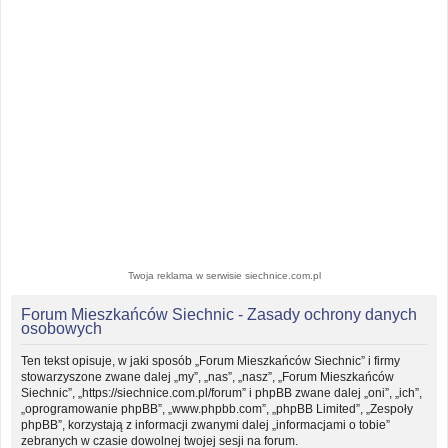
Twoja reklama w serwisie siechnice.com.pl
Forum Mieszkańców Siechnic - Zasady ochrony danych
osobowych
Ten tekst opisuje, w jaki sposób „Forum Mieszkańców Siechnic” i firmy
stowarzyszone zwane dalej „my”, „nas”, „nasz”, „Forum Mieszkańców
Siechnic”, „https://siechnice.com.pl/forum” i phpBB zwane dalej „oni”, „ich”,
„oprogramowanie phpBB”, „www.phpbb.com”, „phpBB Limited”, „Zespoły
phpBB”, korzystają z informacji zwanymi dalej „informacjami o tobie”
zebranych w czasie dowolnej twojej sesji na forum.