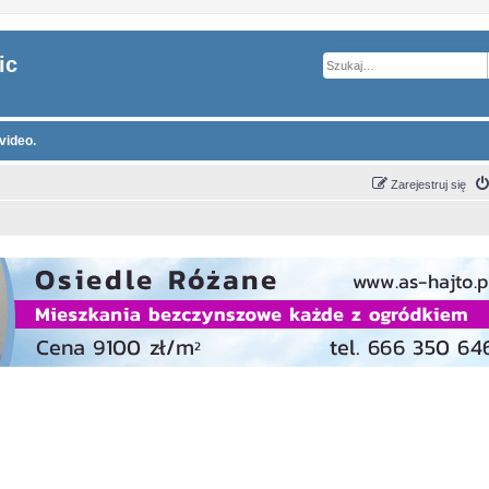
ic
video.
Zarejestruj się