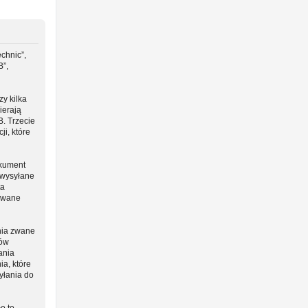
chnic”,
B”,
y kilka
ierają
B. Trzecie
i, które
okument
 wysyłane
ta
 zwane
nia zwane
ców
ania
ia, które
yłania do
o to