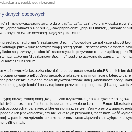
woja reklama w serwisie siechnice.com.pl
ony danych osobowych
ic” i firmy stowarzyszone zwane dalej „my”, „nas”, „nasz”, „Forum Mieszkańców Sie
, „ich”, „oprogramowanie phpBB”, „www.phpbb.com”, „phpBB Limited”, „Zespoły phpB
 zebranych w czasie dowolnej twojej sesji na forum.
e, przeglądanie „Forum Mieszkańców Siechnic” powoduje, że aplikacja phpBB tworz
do katalogu plików tymczasowych twojej przeglądarki. Pierwsze dwa ciasteczka zaw
yfikator sesji zwany „session-id”, automatycznie przyznane ci przez aplikację phpB
n temat na „Forum Mieszkańców Siechnic”. Jest ono używane do zapisania informacj
a ci nawigacji na forum.
my też utworzyć ciasteczka niezależne od oprogramowania phpBB, ale ich ten d
 oprogramowanie phpBB. Drugi sposób, w jaki zbieramy informacje o tobie, to dane
sane przez ciebie jako anonimowy użytkownik zwane dalej „anonimowe posty”, kon
e dalej „twoje konto” i posty napisane przez ciebie po rejestracji i zalogowaniu
fikacyjną nazwę zwaną dalej „twoja nazwa użytkownika”, hasło używane do logowa
dalej „twój adres e-mail”. Informacje podane dla twojego konta na „Forum Mieszkań
nych osobowych w państwie, w którym stoi nasz serwer. Mamy prawo wymagać pod
zy podanie ich jest konieczne, czy nie. W każdym przypadku, masz możliwość wybran
ięcej, w panelu zarządzania kontem masz możliwość włączenia lub wyłączenia wys
 phpBB e-maili.
iej nie należy używać tego samego hasła na różnych witrynach internetowych. Hasł