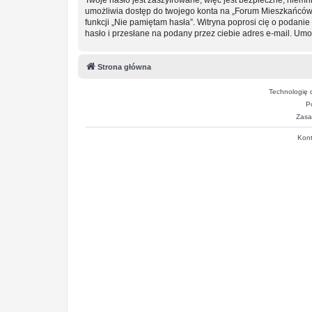
umożliwia dostęp do twojego konta na „Forum Mieszkańców
funkcji „Nie pamiętam hasła”. Witryna poprosi cię o podan
hasło i przesłane na podany przez ciebie adres e-mail. Um
Strona główna
Technologię 
P
Zasa
Kont