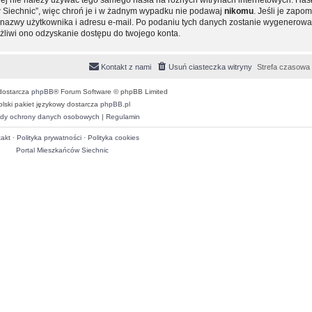
 Siechnic”, więc chroń je i w żadnym wypadku nie podawaj
nikomu
. Jeśli je zapom
ie nazwy użytkownika i adresu e-mail. Po podaniu tych danych zostanie wygenero
ożliwi ono odzyskanie dostępu do twojego konta.
Kontakt z nami
Usuń ciasteczka witryny
Strefa czasowa
dostarcza
phpBB
® Forum Software © phpBB Limited
olski pakiet językowy dostarcza
phpBB.pl
dy ochrony danych osobowych
|
Regulamin
akt
·
Polityka prywatności
·
Polityka cookies
Portal Mieszkańców Siechnic