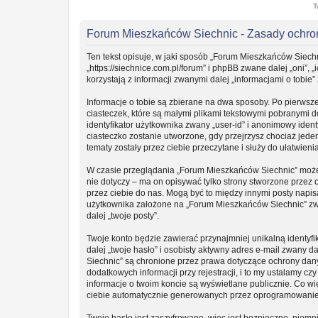
T
Forum Mieszkańców Siechnic - Zasady ochr
Ten tekst opisuje, w jaki sposób „Forum Mieszkańców Siechn
„https://siechnice.com.pl/forum” i phpBB zwane dalej „oni”
korzystają z informacji zwanymi dalej „informacjami o tobie”
Informacje o tobie są zbierane na dwa sposoby. Po pierwsz
ciasteczek, które są małymi plikami tekstowymi pobranymi 
identyfikator użytkownika zwany „user-id” i anonimowy ident
ciasteczko zostanie utworzone, gdy przejrzysz chociaż jede
tematy zostały przez ciebie przeczytane i służy do ułatwieni
W czasie przeglądania „Forum Mieszkańców Siechnic” może
nie dotyczy – ma on opisywać tylko strony stworzone przez
przez ciebie do nas. Mogą być to między innymi posty napi
użytkownika założone na „Forum Mieszkańców Siechnic” zwan
dalej „twoje posty”.
Twoje konto będzie zawierać przynajmniej unikalną identy
dalej „twoje hasło” i osobisty aktywny adres e-mail zwany 
Siechnic” są chronione przez prawa dotyczące ochrony da
dodatkowych informacji przy rejestracji, i to my ustalamy c
informacje o twoim koncie są wyświetlane publicznie. Co w
ciebie automatycznie generowanych przez oprogramowanie
Twoje hasło jest zaszyfrowane, więc jest bezpieczne, niemn