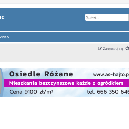
ic
video.
Zarejestruj się