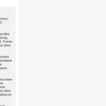
chnic”,
B”,
y kilka
ierają
B. Trzecie
i, które
okument
 wysyłane
ta
 zwane
nia zwane
ców
ania
ia, które
yłania do
o to