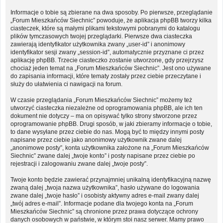
Informacje o tobie są zbierane na dwa sposoby. Po pierwsze, przeglądanie
„Forum Mieszkańców Siechnic” powoduje, że aplikacja phpBB tworzy kilka
ciasteczek, które są małymi plikami tekstowymi pobranymi do katalogu
plików tymczasowych twojej przeglądarki. Pierwsze dwa ciasteczka
zawierają identyfikator użytkownika zwany „user-id” i anonimowy
identyfikator sesji zwany „session-id”, automatycznie przyznane ci przez
aplikację phpBB. Trzecie ciasteczko zostanie utworzone, gdy przejrzysz
chociaż jeden temat na „Forum Mieszkańców Siechnic”. Jest ono używane
do zapisania informacji, które tematy zostały przez ciebie przeczytane i
służy do ułatwienia ci nawigacji na forum.
W czasie przeglądania „Forum Mieszkańców Siechnic” możemy też
utworzyć ciasteczka niezależne od oprogramowania phpBB, ale ich ten
dokument nie dotyczy – ma on opisywać tylko strony stworzone przez
oprogramowanie phpBB. Drugi sposób, w jaki zbieramy informacje o tobie,
to dane wysyłane przez ciebie do nas. Mogą być to między innymi posty
napisane przez ciebie jako anonimowy użytkownik zwane dalej
„anonimowe posty”, konta użytkownika założone na „Forum Mieszkańców
Siechnic” zwane dalej „twoje konto” i posty napisane przez ciebie po
rejestracji i zalogowaniu zwane dalej „twoje posty”.
Twoje konto będzie zawierać przynajmniej unikalną identyfikacyjną nazwę
zwaną dalej „twoja nazwa użytkownika”, hasło używane do logowania
zwane dalej „twoje hasło” i osobisty aktywny adres e-mail zwany dalej
„twój adres e-mail”. Informacje podane dla twojego konta na „Forum
Mieszkańców Siechnic” są chronione przez prawa dotyczące ochrony
danych osobowych w państwie, w którym stoi nasz serwer. Mamy prawo