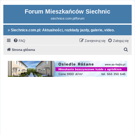
Forum Mieszkańców Siechnic
siechnice.com.pl/forum
Siechnice.com.pl: Aktualności, rozkłady jazdy, galerie, video.
FAQ
Zarejestruj się
Zaloguj się
S
Strona główna
z
u
k
a
j