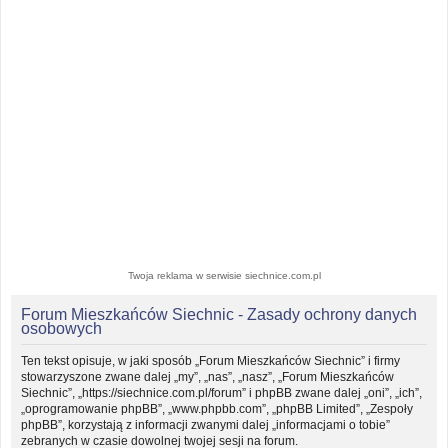
Twoja reklama w serwisie siechnice.com.pl
Forum Mieszkańców Siechnic - Zasady ochrony danych
osobowych
Ten tekst opisuje, w jaki sposób „Forum Mieszkańców Siechnic” i firmy
stowarzyszone zwane dalej „my”, „nas”, „nasz”, „Forum Mieszkańców
Siechnic”, „https://siechnice.com.pl/forum” i phpBB zwane dalej „oni”, „ich”,
„oprogramowanie phpBB”, „www.phpbb.com”, „phpBB Limited”, „Zespoły
phpBB”, korzystają z informacji zwanymi dalej „informacjami o tobie”
zebranych w czasie dowolnej twojej sesji na forum.