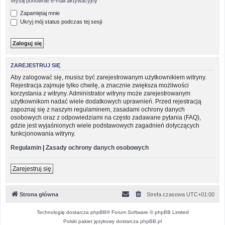
Wyślij ponownie e-mail aktywacyjny
Zapamiętaj mnie
Ukryj mój status podczas tej sesji
ZAREJESTRUJ SIĘ
Aby zalogować się, musisz być zarejestrowanym użytkownikiem witryny.
Rejestracja zajmuje tylko chwilę, a znacznie zwiększa możliwości
korzystania z witryny. Administrator witryny może zarejestrowanym
użytkownikom nadać wiele dodatkowych uprawnień. Przed rejestracją
zapoznaj się z naszym regulaminem, zasadami ochrony danych
osobowych oraz z odpowiedziami na często zadawane pytania (FAQ),
gdzie jest wyjaśnionych wiele podstawowych zagadnień dotyczących
funkcjonowania witryny.
Regulamin
|
Zasady ochrony danych osobowych
Zarejestruj się
Strona główna
Strefa czasowa
UTC+01:00
Technologię dostarcza
phpBB
® Forum Software © phpBB Limited
Polski pakiet językowy dostarcza
phpBB.pl