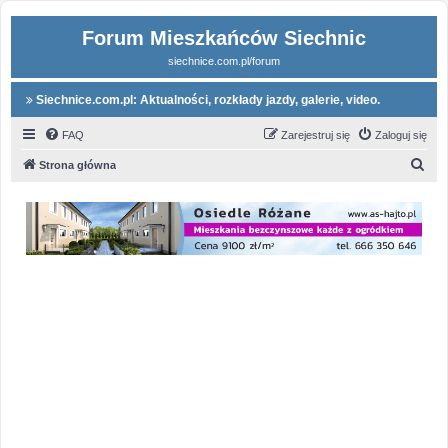
Forum Mieszkańców Siechnic
siechnice.com.pl/forum
Siechnice.com.pl: Aktualności, rozkłady jazdy, galerie, video.
FAQ
Zarejestruj się
Zaloguj się
S
Strona główna
z
u
k
a
j