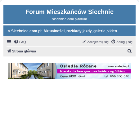
Forum Mieszkańców Siechnic
siechnice.com.pl/forum
Siechnice.com.pl: Aktualności, rozkłady jazdy, galerie, video.
FAQ
Zarejestruj się
Zaloguj się
S
Strona główna
z
u
k
a
j