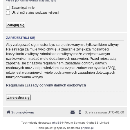
Wyślij ponownie e-mail aktywacyjny
Zapamiętaj mnie
Ukryj mój status podczas tej sesji
ZAREJESTRUJ SIĘ
Aby zalogować się, musisz być zarejestrowanym użytkownikiem witryny.
Rejestracja zajmuje tylko chwilę, a znacznie zwiększa możliwości
korzystania z witryny. Administrator witryny może zarejestrowanym
użytkownikom nadać wiele dodatkowych uprawnień. Przed rejestracją
zapoznaj się z naszym regulaminem, zasadami ochrony danych
osobowych oraz z odpowiedziami na często zadawane pytania (FAQ),
gdzie jest wyjaśnionych wiele podstawowych zagadnień dotyczących
funkcjonowania witryny.
Regulamin
|
Zasady ochrony danych osobowych
Zarejestruj się
Strona główna
Strefa czasowa
UTC+01:00
Technologię dostarcza
phpBB
® Forum Software © phpBB Limited
Polski pakiet językowy dostarcza
phpBB.pl