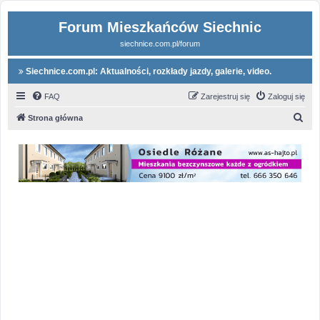
Forum Mieszkańców Siechnic
siechnice.com.pl/forum
Siechnice.com.pl: Aktualności, rozkłady jazdy, galerie, video.
FAQ
Zarejestruj się
Zaloguj się
S
Strona główna
z
u
k
a
j