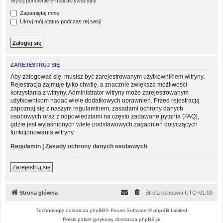
Wyślij ponownie e-mail aktywacyjny
Zapamiętaj mnie
Ukryj mój status podczas tej sesji
ZAREJESTRUJ SIĘ
Aby zalogować się, musisz być zarejestrowanym użytkownikiem witryny.
Rejestracja zajmuje tylko chwilę, a znacznie zwiększa możliwości
korzystania z witryny. Administrator witryny może zarejestrowanym
użytkownikom nadać wiele dodatkowych uprawnień. Przed rejestracją
zapoznaj się z naszym regulaminem, zasadami ochrony danych
osobowych oraz z odpowiedziami na często zadawane pytania (FAQ),
gdzie jest wyjaśnionych wiele podstawowych zagadnień dotyczących
funkcjonowania witryny.
Regulamin
|
Zasady ochrony danych osobowych
Zarejestruj się
Strona główna
Strefa czasowa
UTC+01:00
Technologię dostarcza
phpBB
® Forum Software © phpBB Limited
Polski pakiet językowy dostarcza
phpBB.pl