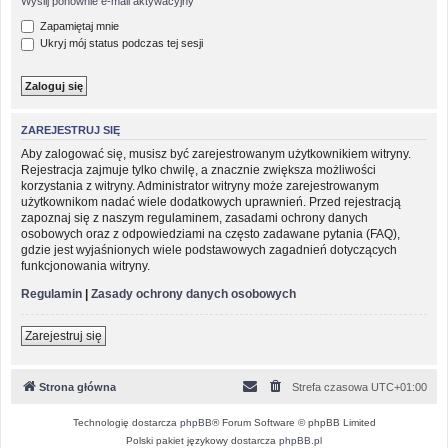
Wyślij ponownie e-mail aktywacyjny
Zapamiętaj mnie
Ukryj mój status podczas tej sesji
ZAREJESTRUJ SIĘ
Aby zalogować się, musisz być zarejestrowanym użytkownikiem witryny.
Rejestracja zajmuje tylko chwilę, a znacznie zwiększa możliwości
korzystania z witryny. Administrator witryny może zarejestrowanym
użytkownikom nadać wiele dodatkowych uprawnień. Przed rejestracją
zapoznaj się z naszym regulaminem, zasadami ochrony danych
osobowych oraz z odpowiedziami na często zadawane pytania (FAQ),
gdzie jest wyjaśnionych wiele podstawowych zagadnień dotyczących
funkcjonowania witryny.
Regulamin
|
Zasady ochrony danych osobowych
Zarejestruj się
Strona główna
Strefa czasowa
UTC+01:00
Technologię dostarcza
phpBB
® Forum Software © phpBB Limited
Polski pakiet językowy dostarcza
phpBB.pl