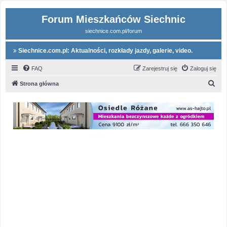
Forum Mieszkańców Siechnic
siechnice.com.pl/forum
Siechnice.com.pl: Aktualności, rozkłady jazdy, galerie, video.
FAQ
Zarejestruj się
Zaloguj się
S
Strona główna
z
u
k
a
j