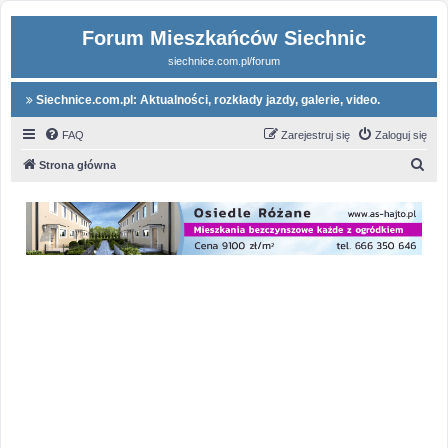
Forum Mieszkańców Siechnic
siechnice.com.pl/forum
Siechnice.com.pl: Aktualności, rozkłady jazdy, galerie, video.
FAQ
Zarejestruj się
Zaloguj się
S
Strona główna
z
u
k
a
j