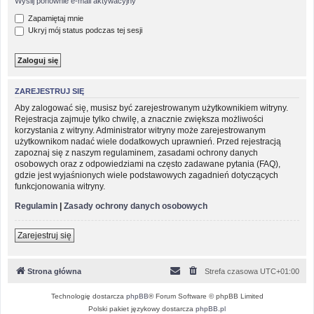
Wyślij ponownie e-mail aktywacyjny
Zapamiętaj mnie
Ukryj mój status podczas tej sesji
ZAREJESTRUJ SIĘ
Aby zalogować się, musisz być zarejestrowanym użytkownikiem witryny.
Rejestracja zajmuje tylko chwilę, a znacznie zwiększa możliwości
korzystania z witryny. Administrator witryny może zarejestrowanym
użytkownikom nadać wiele dodatkowych uprawnień. Przed rejestracją
zapoznaj się z naszym regulaminem, zasadami ochrony danych
osobowych oraz z odpowiedziami na często zadawane pytania (FAQ),
gdzie jest wyjaśnionych wiele podstawowych zagadnień dotyczących
funkcjonowania witryny.
Regulamin
|
Zasady ochrony danych osobowych
Zarejestruj się
Strona główna
Strefa czasowa
UTC+01:00
Technologię dostarcza
phpBB
® Forum Software © phpBB Limited
Polski pakiet językowy dostarcza
phpBB.pl