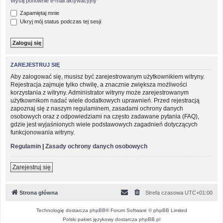
Wyślij ponownie e-mail aktywacyjny
Zapamiętaj mnie
Ukryj mój status podczas tej sesji
ZAREJESTRUJ SIĘ
Aby zalogować się, musisz być zarejestrowanym użytkownikiem witryny.
Rejestracja zajmuje tylko chwilę, a znacznie zwiększa możliwości
korzystania z witryny. Administrator witryny może zarejestrowanym
użytkownikom nadać wiele dodatkowych uprawnień. Przed rejestracją
zapoznaj się z naszym regulaminem, zasadami ochrony danych
osobowych oraz z odpowiedziami na często zadawane pytania (FAQ),
gdzie jest wyjaśnionych wiele podstawowych zagadnień dotyczących
funkcjonowania witryny.
Regulamin
|
Zasady ochrony danych osobowych
Zarejestruj się
Strona główna
Strefa czasowa
UTC+01:00
Technologię dostarcza
phpBB
® Forum Software © phpBB Limited
Polski pakiet językowy dostarcza
phpBB.pl