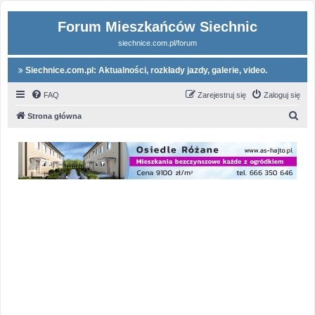
Forum Mieszkańców Siechnic
siechnice.com.pl/forum
Siechnice.com.pl: Aktualności, rozkłady jazdy, galerie, video.
FAQ
Zarejestruj się
Zaloguj się
S
Strona główna
z
u
k
a
j