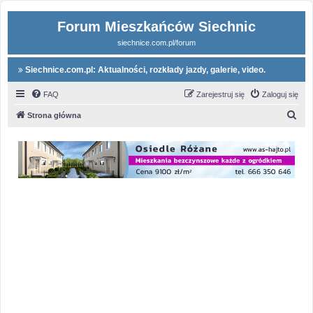
Forum Mieszkańców Siechnic
siechnice.com.pl/forum
Siechnice.com.pl: Aktualności, rozkłady jazdy, galerie, video.
FAQ
Zarejestruj się
Zaloguj się
S
Strona główna
z
u
k
a
j