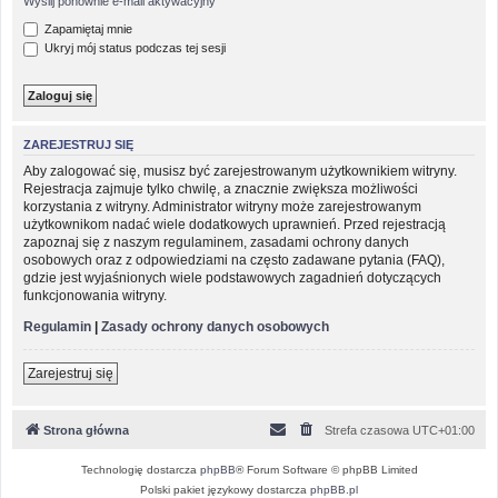
Wyślij ponownie e-mail aktywacyjny
Zapamiętaj mnie
Ukryj mój status podczas tej sesji
ZAREJESTRUJ SIĘ
Aby zalogować się, musisz być zarejestrowanym użytkownikiem witryny.
Rejestracja zajmuje tylko chwilę, a znacznie zwiększa możliwości
korzystania z witryny. Administrator witryny może zarejestrowanym
użytkownikom nadać wiele dodatkowych uprawnień. Przed rejestracją
zapoznaj się z naszym regulaminem, zasadami ochrony danych
osobowych oraz z odpowiedziami na często zadawane pytania (FAQ),
gdzie jest wyjaśnionych wiele podstawowych zagadnień dotyczących
funkcjonowania witryny.
Regulamin
|
Zasady ochrony danych osobowych
Zarejestruj się
Strona główna
Strefa czasowa
UTC+01:00
Technologię dostarcza
phpBB
® Forum Software © phpBB Limited
Polski pakiet językowy dostarcza
phpBB.pl