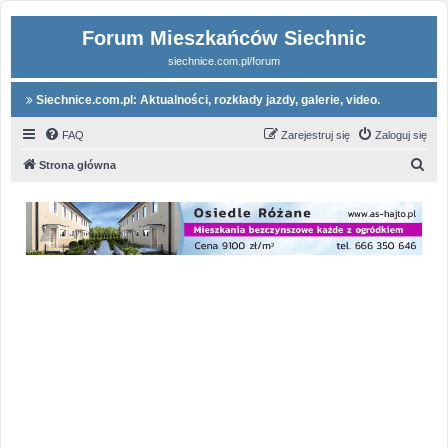
Forum Mieszkańców Siechnic
siechnice.com.pl/forum
Siechnice.com.pl: Aktualności, rozkłady jazdy, galerie, video.
FAQ
Zarejestruj się
Zaloguj się
S
Strona główna
z
u
k
a
j