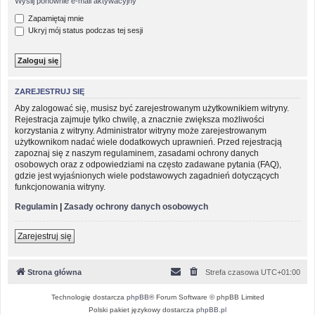
Wyślij ponownie e-mail aktywacyjny
Zapamiętaj mnie
Ukryj mój status podczas tej sesji
ZAREJESTRUJ SIĘ
Aby zalogować się, musisz być zarejestrowanym użytkownikiem witryny.
Rejestracja zajmuje tylko chwilę, a znacznie zwiększa możliwości
korzystania z witryny. Administrator witryny może zarejestrowanym
użytkownikom nadać wiele dodatkowych uprawnień. Przed rejestracją
zapoznaj się z naszym regulaminem, zasadami ochrony danych
osobowych oraz z odpowiedziami na często zadawane pytania (FAQ),
gdzie jest wyjaśnionych wiele podstawowych zagadnień dotyczących
funkcjonowania witryny.
Regulamin
|
Zasady ochrony danych osobowych
Zarejestruj się
Strona główna
Strefa czasowa
UTC+01:00
Technologię dostarcza
phpBB
® Forum Software © phpBB Limited
Polski pakiet językowy dostarcza
phpBB.pl