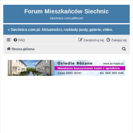
Forum Mieszkańców Siechnic
siechnice.com.pl/forum
Siechnice.com.pl: Aktualności, rozkłady jazdy, galerie, video.
FAQ
Zarejestruj się
Zaloguj się
S
Strona główna
z
u
k
a
j