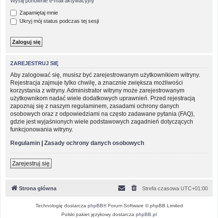
Wyślij ponownie e-mail aktywacyjny
Zapamiętaj mnie
Ukryj mój status podczas tej sesji
ZAREJESTRUJ SIĘ
Aby zalogować się, musisz być zarejestrowanym użytkownikiem witryny.
Rejestracja zajmuje tylko chwilę, a znacznie zwiększa możliwości
korzystania z witryny. Administrator witryny może zarejestrowanym
użytkownikom nadać wiele dodatkowych uprawnień. Przed rejestracją
zapoznaj się z naszym regulaminem, zasadami ochrony danych
osobowych oraz z odpowiedziami na często zadawane pytania (FAQ),
gdzie jest wyjaśnionych wiele podstawowych zagadnień dotyczących
funkcjonowania witryny.
Regulamin
|
Zasady ochrony danych osobowych
Zarejestruj się
Strona główna
Strefa czasowa
UTC+01:00
Technologię dostarcza
phpBB
® Forum Software © phpBB Limited
Polski pakiet językowy dostarcza
phpBB.pl