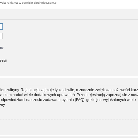
woja reklama w serwisie siechnice.com.pl
jny
sesji
m witryny. Rejestracja zajmuje tylko chwilę, a znacznie zwiększa możliwości korz
ownikom nadać wiele dodatkowych uprawnień. Przed rejestracją zapoznaj się z na
dpowiedziami na często zadawane pytania (FAQ), gdzie jest wyjaśnionych wiele
yny.