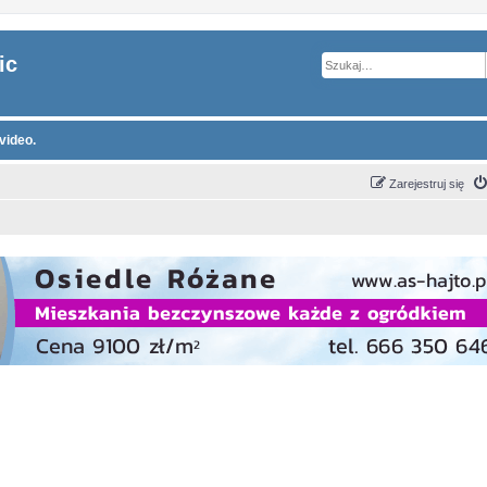
ic
video.
Zarejestruj się