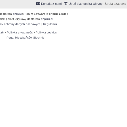
Kontakt z nami
Usuń ciasteczka witryny
Strefa czasowa
dostarcza
phpBB
® Forum Software © phpBB Limited
olski pakiet językowy dostarcza
phpBB.pl
dy ochrony danych osobowych
|
Regulamin
akt
·
Polityka prywatności
·
Polityka cookies
Portal Mieszkańców Siechnic