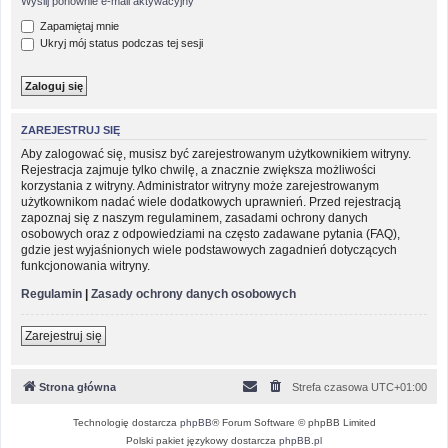
Wyślij ponownie e-mail aktywacyjny
Zapamiętaj mnie
Ukryj mój status podczas tej sesji
ZAREJESTRUJ SIĘ
Aby zalogować się, musisz być zarejestrowanym użytkownikiem witryny.
Rejestracja zajmuje tylko chwilę, a znacznie zwiększa możliwości
korzystania z witryny. Administrator witryny może zarejestrowanym
użytkownikom nadać wiele dodatkowych uprawnień. Przed rejestracją
zapoznaj się z naszym regulaminem, zasadami ochrony danych
osobowych oraz z odpowiedziami na często zadawane pytania (FAQ),
gdzie jest wyjaśnionych wiele podstawowych zagadnień dotyczących
funkcjonowania witryny.
Regulamin
|
Zasady ochrony danych osobowych
Zarejestruj się
Strona główna
Strefa czasowa
UTC+01:00
Technologię dostarcza
phpBB
® Forum Software © phpBB Limited
Polski pakiet językowy dostarcza
phpBB.pl