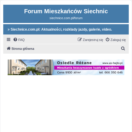
Forum Mieszkańców Siechnic
siechnice.com.pl/forum
Siechnice.com.pl: Aktualności, rozkłady jazdy, galerie, video.
FAQ
Zarejestruj się
Zaloguj się
S
Strona główna
z
u
k
a
j