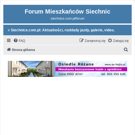
Forum Mieszkańców Siechnic
siechnice.com.pl/forum
Siechnice.com.pl: Aktualności, rozkłady jazdy, galerie, video.
FAQ
Zarejestruj się
Zaloguj się
S
Strona główna
z
u
k
a
j