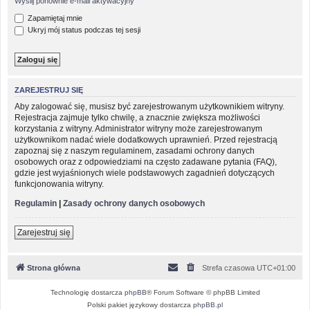
Wyślij ponownie e-mail aktywacyjny
Zapamiętaj mnie
Ukryj mój status podczas tej sesji
ZAREJESTRUJ SIĘ
Aby zalogować się, musisz być zarejestrowanym użytkownikiem witryny.
Rejestracja zajmuje tylko chwilę, a znacznie zwiększa możliwości
korzystania z witryny. Administrator witryny może zarejestrowanym
użytkownikom nadać wiele dodatkowych uprawnień. Przed rejestracją
zapoznaj się z naszym regulaminem, zasadami ochrony danych
osobowych oraz z odpowiedziami na często zadawane pytania (FAQ),
gdzie jest wyjaśnionych wiele podstawowych zagadnień dotyczących
funkcjonowania witryny.
Regulamin
|
Zasady ochrony danych osobowych
Zarejestruj się
Strona główna
Strefa czasowa
UTC+01:00
Technologię dostarcza
phpBB
® Forum Software © phpBB Limited
Polski pakiet językowy dostarcza
phpBB.pl