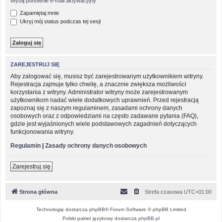
Wyślij ponownie e-mail aktywacyjny
Zapamiętaj mnie
Ukryj mój status podczas tej sesji
ZAREJESTRUJ SIĘ
Aby zalogować się, musisz być zarejestrowanym użytkownikiem witryny.
Rejestracja zajmuje tylko chwilę, a znacznie zwiększa możliwości
korzystania z witryny. Administrator witryny może zarejestrowanym
użytkownikom nadać wiele dodatkowych uprawnień. Przed rejestracją
zapoznaj się z naszym regulaminem, zasadami ochrony danych
osobowych oraz z odpowiedziami na często zadawane pytania (FAQ),
gdzie jest wyjaśnionych wiele podstawowych zagadnień dotyczących
funkcjonowania witryny.
Regulamin
|
Zasady ochrony danych osobowych
Zarejestruj się
Strona główna
Strefa czasowa
UTC+01:00
Technologię dostarcza
phpBB
® Forum Software © phpBB Limited
Polski pakiet językowy dostarcza
phpBB.pl