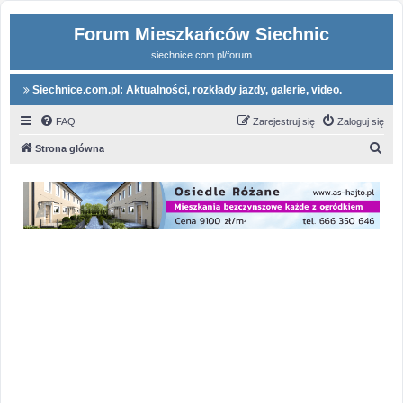
Forum Mieszkańców Siechnic
siechnice.com.pl/forum
Siechnice.com.pl: Aktualności, rozkłady jazdy, galerie, video.
FAQ
Zarejestruj się
Zaloguj się
S
Strona główna
z
u
k
a
j