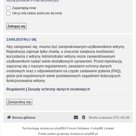
Wyślij ponownie e-mail aktywacyjny
Zapamiętaj mnie
Ukryj mój status podczas tej sesji
ZAREJESTRUJ SIĘ
Aby zalogować się, musisz być zarejestrowanym użytkownikiem witryny.
Rejestracja zajmuje tylko chwilę, a znacznie zwiększa możliwości
korzystania z witryny. Administrator witryny może zarejestrowanym
użytkownikom nadać wiele dodatkowych uprawnień. Przed rejestracją
zapoznaj się z naszym regulaminem, zasadami ochrony danych
osobowych oraz z odpowiedziami na często zadawane pytania (FAQ),
gdzie jest wyjaśnionych wiele podstawowych zagadnień dotyczących
funkcjonowania witryny.
Regulamin
|
Zasady ochrony danych osobowych
Zarejestruj się
Strona główna
Strefa czasowa
UTC+01:00
Technologię dostarcza
phpBB
® Forum Software © phpBB Limited
Polski pakiet językowy dostarcza
phpBB.pl