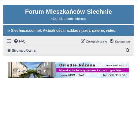
Forum Mieszkańców Siechnic
siechnice.com.pl/forum
Siechnice.com.pl: Aktualności, rozkłady jazdy, galerie, video.
FAQ
Zarejestruj się
Zaloguj się
S
Strona główna
z
u
k
a
j