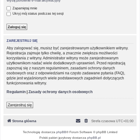
Wyślij ponownie e-mail aktywacyjny
Zapamiętaj mnie
Ukryj mój status podczas tej sesji
ZAREJESTRUJ SIĘ
Aby zalogować się, musisz być zarejestrowanym użytkownikiem witryny.
Rejestracja zajmuje tylko chwilę, a znacznie zwiększa możliwości
korzystania z witryny. Administrator witryny może zarejestrowanym
użytkownikom nadać wiele dodatkowych uprawnień. Przed rejestracją
zapoznaj się z naszym regulaminem, zasadami ochrony danych
osobowych oraz z odpowiedziami na często zadawane pytania (FAQ),
gdzie jest wyjaśnionych wiele podstawowych zagadnień dotyczących
funkcjonowania witryny.
Regulamin
|
Zasady ochrony danych osobowych
Zarejestruj się
Strona główna
Strefa czasowa
UTC+01:00
Technologię dostarcza
phpBB
® Forum Software © phpBB Limited
Polski pakiet językowy dostarcza
phpBB.pl