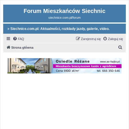
Forum Mieszkańców Siechnic
siechnice.com.pl/forum
Siechnice.com.pl: Aktualności, rozkłady jazdy, galerie, video.
FAQ
Zarejestruj się
Zaloguj się
S
Strona główna
z
u
k
a
j