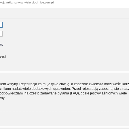
woja reklama w serwisie siechnice.com.pl
jny
sesji
m witryny. Rejestracja zajmuje tylko chwilę, a znacznie zwiększa możliwości korz
ownikom nadać wiele dodatkowych uprawnień. Przed rejestracją zapoznaj się z na
dpowiedziami na często zadawane pytania (FAQ), gdzie jest wyjaśnionych wiele
yny.