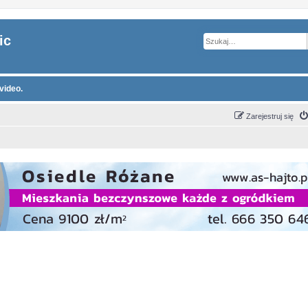
ic
video.
Zarejestruj się