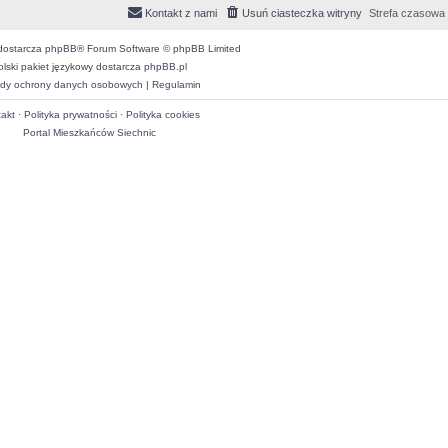
Kontakt z nami
Usuń ciasteczka witryny
Strefa czasowa
dostarcza
phpBB
® Forum Software © phpBB Limited
olski pakiet językowy dostarcza
phpBB.pl
dy ochrony danych osobowych
|
Regulamin
akt
·
Polityka prywatności
·
Polityka cookies
Portal Mieszkańców Siechnic