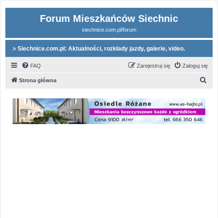
Forum Mieszkańców Siechnic
siechnice.com.pl/forum
Siechnice.com.pl: Aktualności, rozkłady jazdy, galerie, video.
FAQ
Zarejestruj się
Zaloguj się
S
Strona główna
z
u
k
a
j