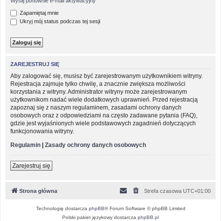
Wyślij ponownie e-mail aktywacyjny
Zapamiętaj mnie
Ukryj mój status podczas tej sesji
ZAREJESTRUJ SIĘ
Aby zalogować się, musisz być zarejestrowanym użytkownikiem witryny.
Rejestracja zajmuje tylko chwilę, a znacznie zwiększa możliwości
korzystania z witryny. Administrator witryny może zarejestrowanym
użytkownikom nadać wiele dodatkowych uprawnień. Przed rejestracją
zapoznaj się z naszym regulaminem, zasadami ochrony danych
osobowych oraz z odpowiedziami na często zadawane pytania (FAQ),
gdzie jest wyjaśnionych wiele podstawowych zagadnień dotyczących
funkcjonowania witryny.
Regulamin
|
Zasady ochrony danych osobowych
Zarejestruj się
Strona główna
Strefa czasowa
UTC+01:00
Technologię dostarcza
phpBB
® Forum Software © phpBB Limited
Polski pakiet językowy dostarcza
phpBB.pl