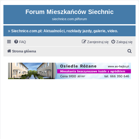
Forum Mieszkańców Siechnic
siechnice.com.pl/forum
Siechnice.com.pl: Aktualności, rozkłady jazdy, galerie, video.
FAQ
Zarejestruj się
Zaloguj się
S
Strona główna
z
u
k
a
j