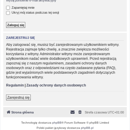
Wyślij ponownie e-mail aktywacyjny
Zapamiętaj mnie
Ukryj mój status podczas tej sesji
ZAREJESTRUJ SIĘ
Aby zalogować się, musisz być zarejestrowanym użytkownikiem witryny.
Rejestracja zajmuje tylko chwilę, a znacznie zwiększa możliwości
korzystania z witryny. Administrator witryny może zarejestrowanym
użytkownikom nadać wiele dodatkowych uprawnień. Przed rejestracją
zapoznaj się z naszym regulaminem, zasadami ochrony danych
osobowych oraz z odpowiedziami na często zadawane pytania (FAQ),
gdzie jest wyjaśnionych wiele podstawowych zagadnień dotyczących
funkcjonowania witryny.
Regulamin
|
Zasady ochrony danych osobowych
Zarejestruj się
Strona główna
Strefa czasowa
UTC+01:00
Technologię dostarcza
phpBB
® Forum Software © phpBB Limited
Polski pakiet językowy dostarcza
phpBB.pl