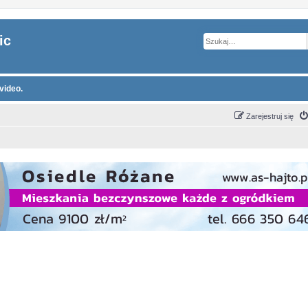
ic
video.
Zarejestruj się