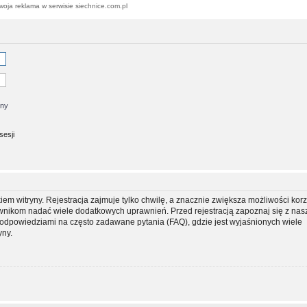
woja reklama w serwisie siechnice.com.pl
jny
sesji
m witryny. Rejestracja zajmuje tylko chwilę, a znacznie zwiększa możliwości korz
ownikom nadać wiele dodatkowych uprawnień. Przed rejestracją zapoznaj się z na
dpowiedziami na często zadawane pytania (FAQ), gdzie jest wyjaśnionych wiele
yny.