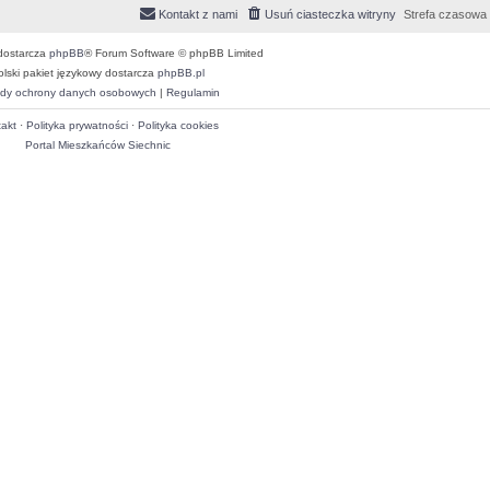
Kontakt z nami
Usuń ciasteczka witryny
Strefa czasowa
dostarcza
phpBB
® Forum Software © phpBB Limited
olski pakiet językowy dostarcza
phpBB.pl
dy ochrony danych osobowych
|
Regulamin
akt
·
Polityka prywatności
·
Polityka cookies
Portal Mieszkańców Siechnic