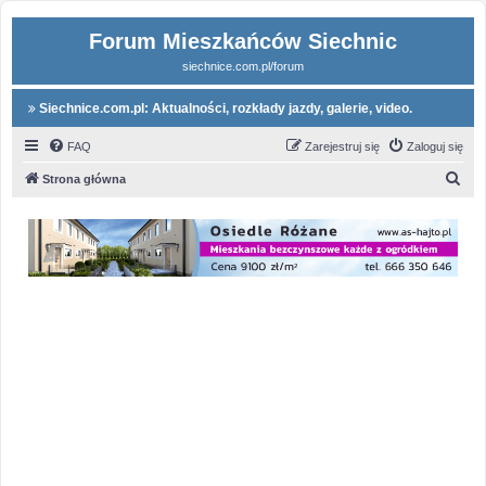
Forum Mieszkańców Siechnic
siechnice.com.pl/forum
Siechnice.com.pl: Aktualności, rozkłady jazdy, galerie, video.
FAQ
Zarejestruj się
Zaloguj się
S
Strona główna
z
u
k
a
j