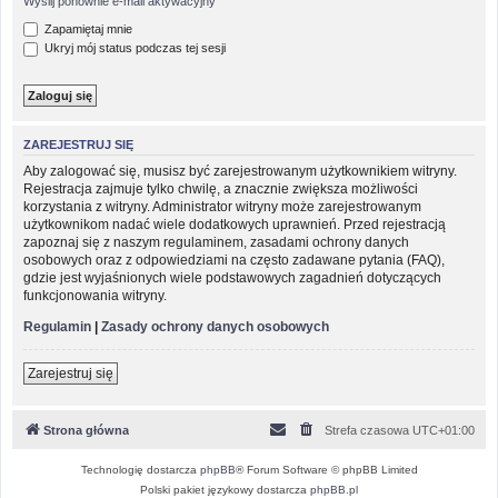
Wyślij ponownie e-mail aktywacyjny
Zapamiętaj mnie
Ukryj mój status podczas tej sesji
ZAREJESTRUJ SIĘ
Aby zalogować się, musisz być zarejestrowanym użytkownikiem witryny.
Rejestracja zajmuje tylko chwilę, a znacznie zwiększa możliwości
korzystania z witryny. Administrator witryny może zarejestrowanym
użytkownikom nadać wiele dodatkowych uprawnień. Przed rejestracją
zapoznaj się z naszym regulaminem, zasadami ochrony danych
osobowych oraz z odpowiedziami na często zadawane pytania (FAQ),
gdzie jest wyjaśnionych wiele podstawowych zagadnień dotyczących
funkcjonowania witryny.
Regulamin
|
Zasady ochrony danych osobowych
Zarejestruj się
Strona główna
Strefa czasowa
UTC+01:00
Technologię dostarcza
phpBB
® Forum Software © phpBB Limited
Polski pakiet językowy dostarcza
phpBB.pl