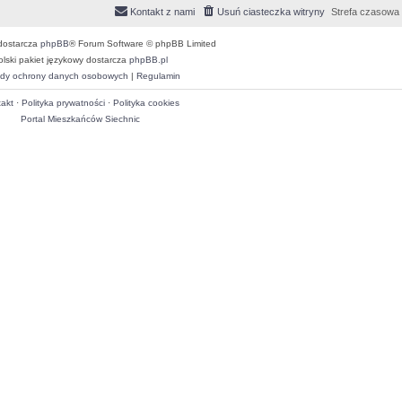
Kontakt z nami
Usuń ciasteczka witryny
Strefa czasowa
dostarcza
phpBB
® Forum Software © phpBB Limited
olski pakiet językowy dostarcza
phpBB.pl
dy ochrony danych osobowych
|
Regulamin
akt
·
Polityka prywatności
·
Polityka cookies
Portal Mieszkańców Siechnic