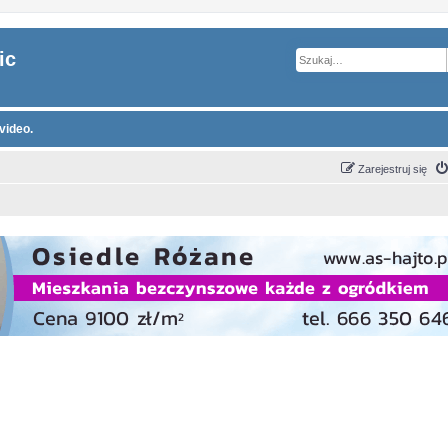
ic
video.
Zarejestruj się