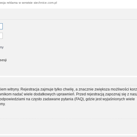
woja reklama w serwisie siechnice.com.pl
jny
sesji
m witryny. Rejestracja zajmuje tylko chwilę, a znacznie zwiększa możliwości korz
ownikom nadać wiele dodatkowych uprawnień. Przed rejestracją zapoznaj się z na
dpowiedziami na często zadawane pytania (FAQ), gdzie jest wyjaśnionych wiele
yny.