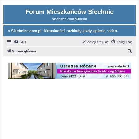
Forum Mieszkańców Siechnic
siechnice.com.pl/forum
Siechnice.com.pl: Aktualności, rozkłady jazdy, galerie, video.
FAQ
Zarejestruj się
Zaloguj się
S
Strona główna
z
u
k
a
j