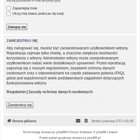
Wyślij ponownie e-mail aktywacyjny
Zapamiętaj mnie
Ukryj mój status podczas tej sesji
ZAREJESTRUJ SIĘ
Aby zalogować się, musisz być zarejestrowanym użytkownikiem witryny.
Rejestracja zajmuje tylko chwilę, a znacznie zwiększa możliwości
korzystania z witryny. Administrator witryny może zarejestrowanym
użytkownikom nadać wiele dodatkowych uprawnień. Przed rejestracją
zapoznaj się z naszym regulaminem, zasadami ochrony danych
osobowych oraz z odpowiedziami na często zadawane pytania (FAQ),
gdzie jest wyjaśnionych wiele podstawowych zagadnień dotyczących
funkcjonowania witryny.
Regulamin
|
Zasady ochrony danych osobowych
Zarejestruj się
Strona główna
Strefa czasowa
UTC+01:00
Technologię dostarcza
phpBB
® Forum Software © phpBB Limited
Polski pakiet językowy dostarcza
phpBB.pl