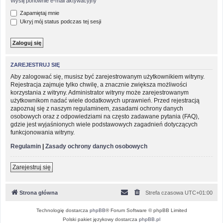
Wyślij ponownie e-mail aktywacyjny
Zapamiętaj mnie
Ukryj mój status podczas tej sesji
ZAREJESTRUJ SIĘ
Aby zalogować się, musisz być zarejestrowanym użytkownikiem witryny.
Rejestracja zajmuje tylko chwilę, a znacznie zwiększa możliwości
korzystania z witryny. Administrator witryny może zarejestrowanym
użytkownikom nadać wiele dodatkowych uprawnień. Przed rejestracją
zapoznaj się z naszym regulaminem, zasadami ochrony danych
osobowych oraz z odpowiedziami na często zadawane pytania (FAQ),
gdzie jest wyjaśnionych wiele podstawowych zagadnień dotyczących
funkcjonowania witryny.
Regulamin
|
Zasady ochrony danych osobowych
Zarejestruj się
Strona główna
Strefa czasowa
UTC+01:00
Technologię dostarcza
phpBB
® Forum Software © phpBB Limited
Polski pakiet językowy dostarcza
phpBB.pl