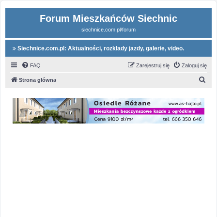
Forum Mieszkańców Siechnic
siechnice.com.pl/forum
Siechnice.com.pl: Aktualności, rozkłady jazdy, galerie, video.
FAQ
Zarejestruj się
Zaloguj się
S
Strona główna
z
u
k
a
j