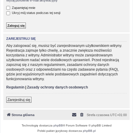
Wyślij ponownie e-mail aktywacyjny
Zapamiętaj mnie
Ukryj mój status podczas tej sesji
ZAREJESTRUJ SIĘ
Aby zalogować się, musisz być zarejestrowanym użytkownikiem witryny.
Rejestracja zajmuje tylko chwilę, a znacznie zwiększa możliwości
korzystania z witryny. Administrator witryny może zarejestrowanym
użytkownikom nadać wiele dodatkowych uprawnień. Przed rejestracją
zapoznaj się z naszym regulaminem, zasadami ochrony danych
osobowych oraz z odpowiedziami na często zadawane pytania (FAQ),
gdzie jest wyjaśnionych wiele podstawowych zagadnień dotyczących
funkcjonowania witryny.
Regulamin
|
Zasady ochrony danych osobowych
Zarejestruj się
Strona główna
Strefa czasowa
UTC+01:00
Technologię dostarcza
phpBB
® Forum Software © phpBB Limited
Polski pakiet językowy dostarcza
phpBB.pl