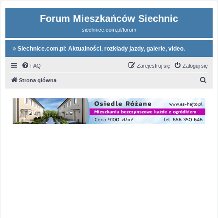
Forum Mieszkańców Siechnic
siechnice.com.pl/forum
Siechnice.com.pl: Aktualności, rozkłady jazdy, galerie, video.
FAQ
Zarejestruj się
Zaloguj się
S
Strona główna
z
u
k
a
j