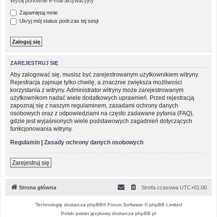
Wyślij ponownie e-mail aktywacyjny
Zapamiętaj mnie
Ukryj mój status podczas tej sesji
ZAREJESTRUJ SIĘ
Aby zalogować się, musisz być zarejestrowanym użytkownikiem witryny.
Rejestracja zajmuje tylko chwilę, a znacznie zwiększa możliwości
korzystania z witryny. Administrator witryny może zarejestrowanym
użytkownikom nadać wiele dodatkowych uprawnień. Przed rejestracją
zapoznaj się z naszym regulaminem, zasadami ochrony danych
osobowych oraz z odpowiedziami na często zadawane pytania (FAQ),
gdzie jest wyjaśnionych wiele podstawowych zagadnień dotyczących
funkcjonowania witryny.
Regulamin
|
Zasady ochrony danych osobowych
Zarejestruj się
Strona główna
Strefa czasowa
UTC+01:00
Technologię dostarcza
phpBB
® Forum Software © phpBB Limited
Polski pakiet językowy dostarcza
phpBB.pl