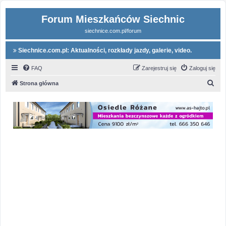
Forum Mieszkańców Siechnic
siechnice.com.pl/forum
Siechnice.com.pl: Aktualności, rozkłady jazdy, galerie, video.
FAQ
Zarejestruj się
Zaloguj się
S
Strona główna
z
u
k
a
j