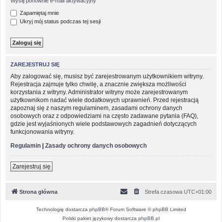
Wyślij ponownie e-mail aktywacyjny
Zapamiętaj mnie
Ukryj mój status podczas tej sesji
ZAREJESTRUJ SIĘ
Aby zalogować się, musisz być zarejestrowanym użytkownikiem witryny.
Rejestracja zajmuje tylko chwilę, a znacznie zwiększa możliwości
korzystania z witryny. Administrator witryny może zarejestrowanym
użytkownikom nadać wiele dodatkowych uprawnień. Przed rejestracją
zapoznaj się z naszym regulaminem, zasadami ochrony danych
osobowych oraz z odpowiedziami na często zadawane pytania (FAQ),
gdzie jest wyjaśnionych wiele podstawowych zagadnień dotyczących
funkcjonowania witryny.
Regulamin
|
Zasady ochrony danych osobowych
Zarejestruj się
Strona główna
Strefa czasowa
UTC+01:00
Technologię dostarcza
phpBB
® Forum Software © phpBB Limited
Polski pakiet językowy dostarcza
phpBB.pl