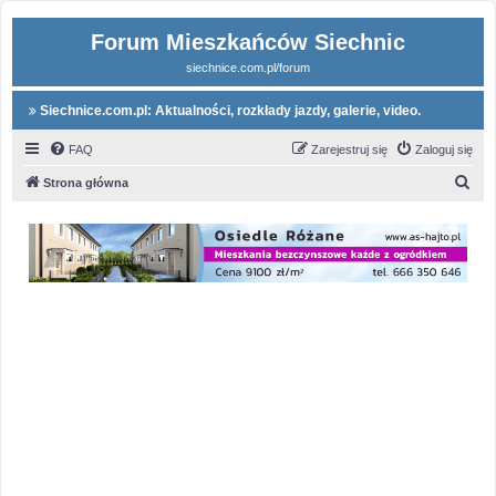
Forum Mieszkańców Siechnic
siechnice.com.pl/forum
Siechnice.com.pl: Aktualności, rozkłady jazdy, galerie, video.
FAQ
Zarejestruj się
Zaloguj się
S
Strona główna
z
u
k
a
j