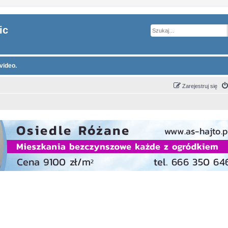
ic
video.
Zarejestruj się