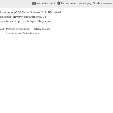
Kontakt z nami
Usuń ciasteczka witryny
Strefa czasowa
dostarcza
phpBB
® Forum Software © phpBB Limited
olski pakiet językowy dostarcza
phpBB.pl
dy ochrony danych osobowych
|
Regulamin
akt
·
Polityka prywatności
·
Polityka cookies
Portal Mieszkańców Siechnic