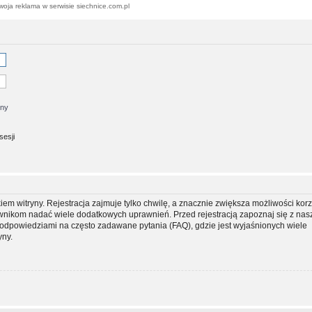
woja reklama w serwisie siechnice.com.pl
jny
sesji
m witryny. Rejestracja zajmuje tylko chwilę, a znacznie zwiększa możliwości korz
ownikom nadać wiele dodatkowych uprawnień. Przed rejestracją zapoznaj się z na
dpowiedziami na często zadawane pytania (FAQ), gdzie jest wyjaśnionych wiele
yny.