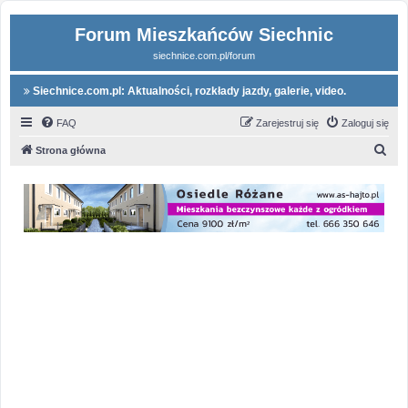
Forum Mieszkańców Siechnic
siechnice.com.pl/forum
Siechnice.com.pl: Aktualności, rozkłady jazdy, galerie, video.
FAQ
Zarejestruj się
Zaloguj się
S
Strona główna
z
u
k
a
j