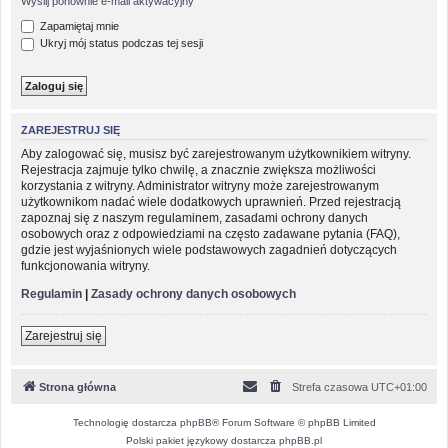
Wyślij ponownie e-mail aktywacyjny
Zapamiętaj mnie
Ukryj mój status podczas tej sesji
ZAREJESTRUJ SIĘ
Aby zalogować się, musisz być zarejestrowanym użytkownikiem witryny.
Rejestracja zajmuje tylko chwilę, a znacznie zwiększa możliwości
korzystania z witryny. Administrator witryny może zarejestrowanym
użytkownikom nadać wiele dodatkowych uprawnień. Przed rejestracją
zapoznaj się z naszym regulaminem, zasadami ochrony danych
osobowych oraz z odpowiedziami na często zadawane pytania (FAQ),
gdzie jest wyjaśnionych wiele podstawowych zagadnień dotyczących
funkcjonowania witryny.
Regulamin
|
Zasady ochrony danych osobowych
Zarejestruj się
Strona główna
Strefa czasowa
UTC+01:00
Technologię dostarcza
phpBB
® Forum Software © phpBB Limited
Polski pakiet językowy dostarcza
phpBB.pl