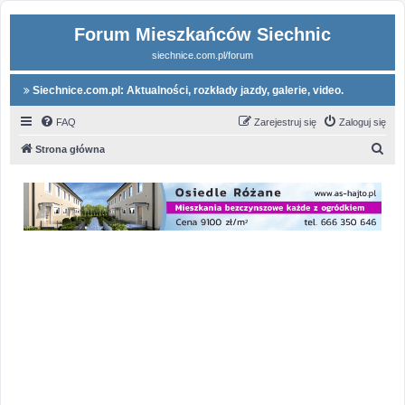
Forum Mieszkańców Siechnic
siechnice.com.pl/forum
Siechnice.com.pl: Aktualności, rozkłady jazdy, galerie, video.
FAQ
Zarejestruj się
Zaloguj się
S
Strona główna
z
u
k
a
j