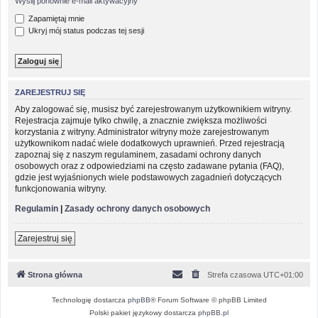
Wyślij ponownie e-mail aktywacyjny
Zapamiętaj mnie
Ukryj mój status podczas tej sesji
ZAREJESTRUJ SIĘ
Aby zalogować się, musisz być zarejestrowanym użytkownikiem witryny.
Rejestracja zajmuje tylko chwilę, a znacznie zwiększa możliwości
korzystania z witryny. Administrator witryny może zarejestrowanym
użytkownikom nadać wiele dodatkowych uprawnień. Przed rejestracją
zapoznaj się z naszym regulaminem, zasadami ochrony danych
osobowych oraz z odpowiedziami na często zadawane pytania (FAQ),
gdzie jest wyjaśnionych wiele podstawowych zagadnień dotyczących
funkcjonowania witryny.
Regulamin
|
Zasady ochrony danych osobowych
Zarejestruj się
Strona główna
Strefa czasowa
UTC+01:00
Technologię dostarcza
phpBB
® Forum Software © phpBB Limited
Polski pakiet językowy dostarcza
phpBB.pl