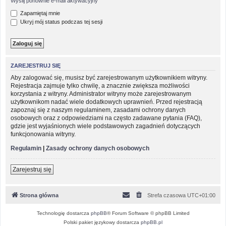
Wyślij ponownie e-mail aktywacyjny
Zapamiętaj mnie
Ukryj mój status podczas tej sesji
ZAREJESTRUJ SIĘ
Aby zalogować się, musisz być zarejestrowanym użytkownikiem witryny.
Rejestracja zajmuje tylko chwilę, a znacznie zwiększa możliwości
korzystania z witryny. Administrator witryny może zarejestrowanym
użytkownikom nadać wiele dodatkowych uprawnień. Przed rejestracją
zapoznaj się z naszym regulaminem, zasadami ochrony danych
osobowych oraz z odpowiedziami na często zadawane pytania (FAQ),
gdzie jest wyjaśnionych wiele podstawowych zagadnień dotyczących
funkcjonowania witryny.
Regulamin
|
Zasady ochrony danych osobowych
Zarejestruj się
Strona główna
Strefa czasowa
UTC+01:00
Technologię dostarcza
phpBB
® Forum Software © phpBB Limited
Polski pakiet językowy dostarcza
phpBB.pl