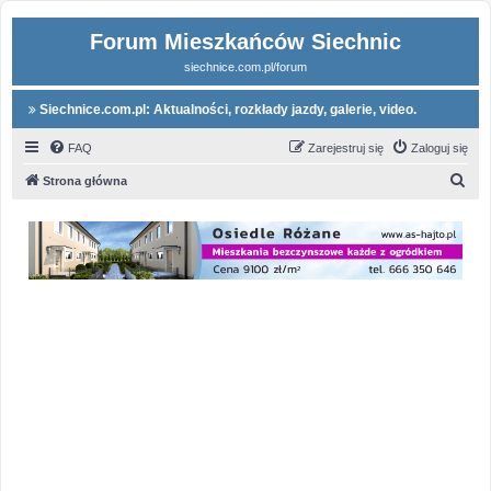
Forum Mieszkańców Siechnic
siechnice.com.pl/forum
Siechnice.com.pl: Aktualności, rozkłady jazdy, galerie, video.
FAQ
Zarejestruj się
Zaloguj się
S
Strona główna
z
u
k
a
j