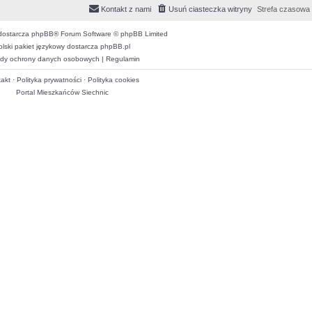
Kontakt z nami
Usuń ciasteczka witryny
Strefa czasowa
dostarcza
phpBB
® Forum Software © phpBB Limited
olski pakiet językowy dostarcza
phpBB.pl
dy ochrony danych osobowych
|
Regulamin
akt
·
Polityka prywatności
·
Polityka cookies
Portal Mieszkańców Siechnic