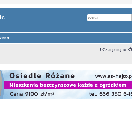
ic
video.
Zarejestruj się