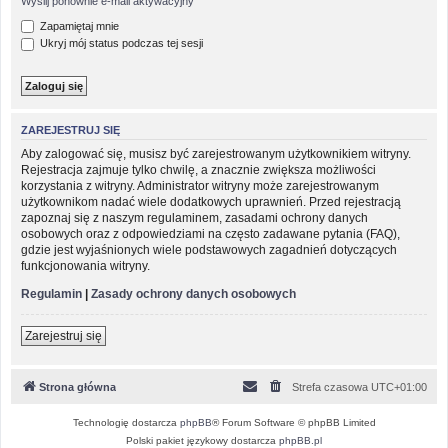
Wyślij ponownie e-mail aktywacyjny
Zapamiętaj mnie
Ukryj mój status podczas tej sesji
ZAREJESTRUJ SIĘ
Aby zalogować się, musisz być zarejestrowanym użytkownikiem witryny.
Rejestracja zajmuje tylko chwilę, a znacznie zwiększa możliwości
korzystania z witryny. Administrator witryny może zarejestrowanym
użytkownikom nadać wiele dodatkowych uprawnień. Przed rejestracją
zapoznaj się z naszym regulaminem, zasadami ochrony danych
osobowych oraz z odpowiedziami na często zadawane pytania (FAQ),
gdzie jest wyjaśnionych wiele podstawowych zagadnień dotyczących
funkcjonowania witryny.
Regulamin
|
Zasady ochrony danych osobowych
Zarejestruj się
Strona główna
Strefa czasowa
UTC+01:00
Technologię dostarcza
phpBB
® Forum Software © phpBB Limited
Polski pakiet językowy dostarcza
phpBB.pl