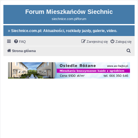
Forum Mieszkańców Siechnic
siechnice.com.pl/forum
Siechnice.com.pl: Aktualności, rozkłady jazdy, galerie, video.
FAQ
Zarejestruj się
Zaloguj się
S
Strona główna
z
u
k
a
j