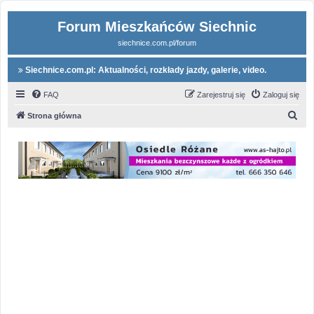
Forum Mieszkańców Siechnic
siechnice.com.pl/forum
Siechnice.com.pl: Aktualności, rozkłady jazdy, galerie, video.
FAQ
Zarejestruj się
Zaloguj się
S
Strona główna
z
u
k
a
j