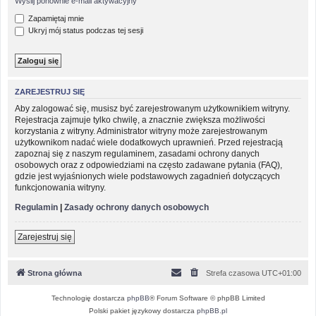
Wyślij ponownie e-mail aktywacyjny
Zapamiętaj mnie
Ukryj mój status podczas tej sesji
ZAREJESTRUJ SIĘ
Aby zalogować się, musisz być zarejestrowanym użytkownikiem witryny.
Rejestracja zajmuje tylko chwilę, a znacznie zwiększa możliwości
korzystania z witryny. Administrator witryny może zarejestrowanym
użytkownikom nadać wiele dodatkowych uprawnień. Przed rejestracją
zapoznaj się z naszym regulaminem, zasadami ochrony danych
osobowych oraz z odpowiedziami na często zadawane pytania (FAQ),
gdzie jest wyjaśnionych wiele podstawowych zagadnień dotyczących
funkcjonowania witryny.
Regulamin
|
Zasady ochrony danych osobowych
Zarejestruj się
Strona główna
Strefa czasowa
UTC+01:00
Technologię dostarcza
phpBB
® Forum Software © phpBB Limited
Polski pakiet językowy dostarcza
phpBB.pl